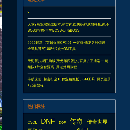
x
天堂2商业端盟战版本,冰雪神威,奶妈神威加持版,循环
BOSS狩猎-世界BOSS-活动BOSS
2026最新【穿越火线CF2.0】一键端,修复各种错误，
全道具可买100%汉化+GM工具
天海普拉斯团购版(天元第四版),仿官复古互通端,一键
组队+带全套源码+局域外网教程
斗破诛仙3超变打金18职业精修版，GM工具+网页注册
+安装教程
热门标签
DNF
传奇
传奇世界
CSOL
DOF