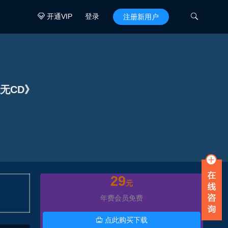
开通VIP
登录

注册新用户

无CD》
29
元
年费会员免费
点此购买下载
