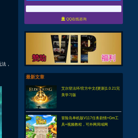

QQ在线咨询
玩法，
最新文章
艾尔登法环/官方中文/[更新]1.0.21完
美学习版
冒险岛单机版V117任务剧情+Gm工
具+视频教程，可外网局域网