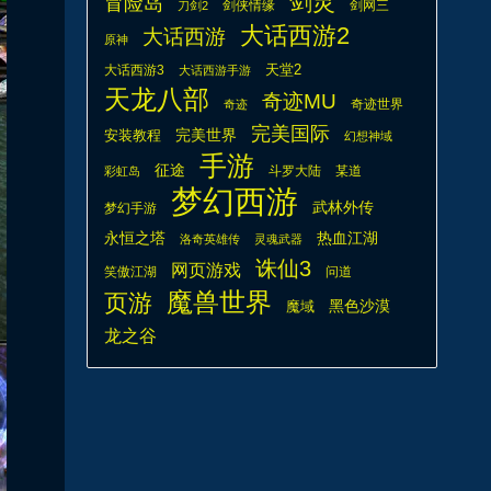
剑灵
冒险岛
剑侠情缘
剑网三
刀剑2
大话西游2
大话西游
原神
天堂2
大话西游3
大话西游手游
天龙八部
奇迹MU
奇迹世界
奇迹
完美国际
安装教程
完美世界
幻想神域
手游
征途
斗罗大陆
某道
彩虹岛
梦幻西游
武林外传
梦幻手游
热血江湖
永恒之塔
洛奇英雄传
灵魂武器
诛仙3
网页游戏
笑傲江湖
问道
魔兽世界
页游
魔域
黑色沙漠
龙之谷