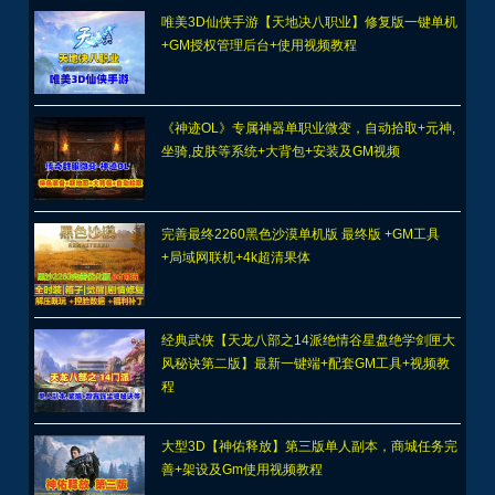
唯美3D仙侠手游【天地决八职业】修复版一键单机
+GM授权管理后台+使用视频教程
《神迹OL》专属神器单职业微变，自动拾取+元神,
坐骑,皮肤等系统+大背包+安装及GM视频
完善最终2260黑色沙漠单机版 最终版 +GM工具
+局域网联机+4k超清果体
经典武侠【天龙八部之14派绝情谷星盘绝学剑匣大
风秘诀第二版】最新一键端+配套GM工具+视频教
程
大型3D【神佑释放】第三版单人副本，商城任务完
善+架设及Gm使用视频教程