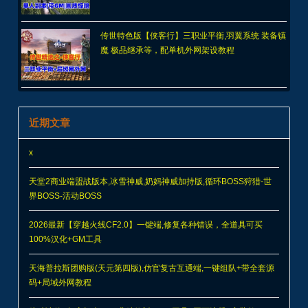
传世特色版【侠客行】三职业平衡,羽翼系统 装备镇
魔 极品继承等，配单机外网架设教程
近期文章
x
天堂2商业端盟战版本,冰雪神威,奶妈神威加持版,循环BOSS狩猎-世
界BOSS-活动BOSS
2026最新【穿越火线CF2.0】一键端,修复各种错误，全道具可买
100%汉化+GM工具
天海普拉斯团购版(天元第四版),仿官复古互通端,一键组队+带全套源
码+局域外网教程