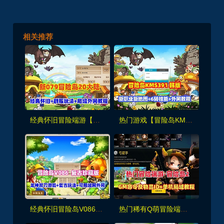
相关推荐
经典怀旧冒险端游【新079冒险岛20大陆】修复版,特色群服玩法,带详细玩法攻略+GM后台+局域外网教程
热门游戏【冒险岛KMS391】韩服端，新职业+6转技能/新地图桃园+GM工具物品ID+外网架设教程
经典怀旧冒险岛V086复古珍藏版，大巨变前最后一版,龙神双刀潜能系统复古玩法，可局域网外网
热门稀有Q萌冒险端游【冒险岛2修复版】+GM命令及物品ID+详细局域外网教程