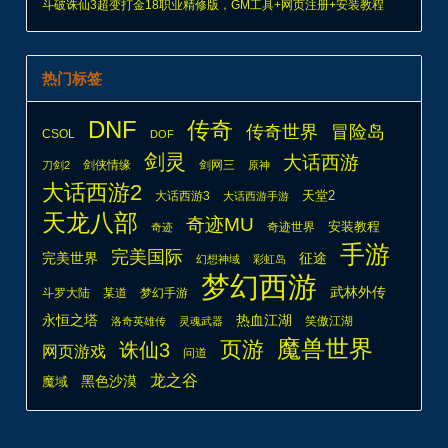
斗破诛仙3超变打金18职业精修版，GM工具+网页注册+安装教程
热门标签
DNF
传奇
传奇世界
冒险岛
CSOL
DOF
剑灵
大话西游
剑侠情缘
剑网三
刀剑2
原神
大话西游2
天堂2
大话西游3
大话西游手游
天龙八部
奇迹MU
安装教程
奇迹世界
奇迹
手游
完美国际
完美世界
征途
幻想神域
彩虹岛
梦幻西游
武林外传
斗罗大陆
某道
梦幻手游
热血江湖
永恒之塔
笑傲江湖
洛奇英雄传
灵魂武器
魔兽世界
页游
诛仙3
网页游戏
问道
龙之谷
魔域
黑色沙漠