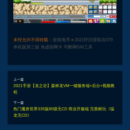
未经允许不得转载：
游戏海湾
»
2021怀旧冒险岛079
单机版第三版 免虚拟网卡 可断网GM工具
上一篇
2021手游【龙之谷】森林龙VM一键服务端+后台+视频教
程
下一篇
热门魔兽世界335版80级无CD 商业开服端 完善耐玩《猛
龙无CD》