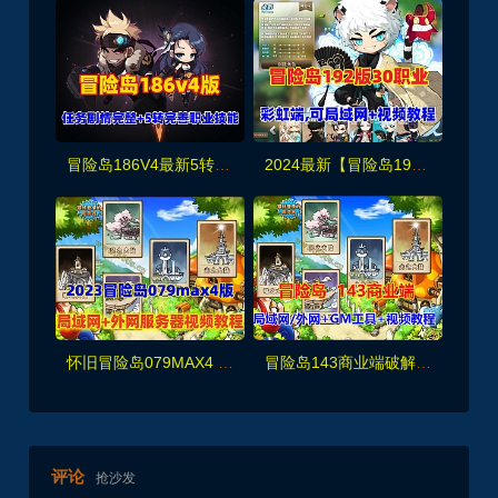
冒险岛186V4最新5转,完整任务剧情商,众多职业技能修复，─键启动GM控制台
2024最新【冒险岛192版】30职业一键端，可局域网+GM工具及视频教程
怀旧冒险岛079MAX4 局域网+配外网架设教程,面板破功,完美宽屏,支持多开
冒险岛143商业端破解版职业技能完善，可局域网外网
评论
抢沙发