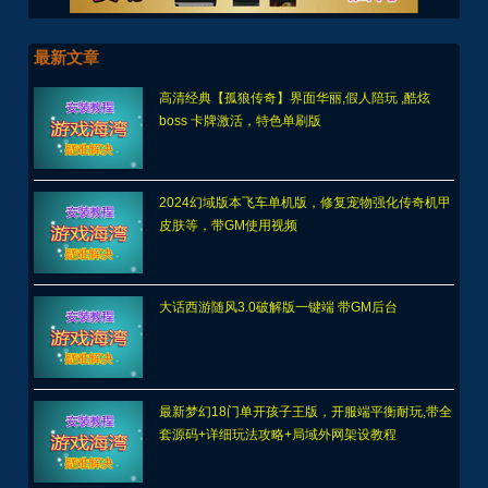
最新文章
高清经典【孤狼传奇】界面华丽,假人陪玩 ,酷炫
boss 卡牌激活，特色单刷版
2024幻域版本飞车单机版，修复宠物强化传奇机甲
皮肤等，带GM使用视频
大话西游随风3.0破解版一键端 带GM后台
最新梦幻18门单开孩子王版，开服端平衡耐玩,带全
套源码+详细玩法攻略+局域外网架设教程