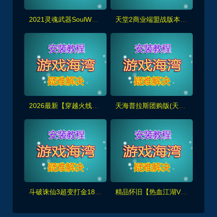
2021灵魂武器SoulWorker72级花嫁版单机一键端 更新版带视频教程
天堂2商业端盟战版本,冰雪神威,奶妈神威加持版,循环BOSS狩猎-世界BOSS-活动BOSS
2026最新【穿越火线CF2.0】一键端,修复各种错误，全道具可买100%汉化+GM工具
天海普拉斯团购版(天元第四版),仿官复古互通端,一键组队+带全套源码+局域外网教程
斗破诛仙3超变打金18职业精修版，GM工具+网页注册+安装教程
精品怀旧【热血江湖V2.0任务端】百宝阁无限元宝时装披风送+GM工具+支持多开+宝宝挂