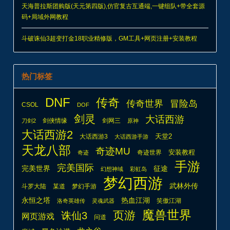
天海普拉斯团购版(天元第四版),仿官复古互通端,一键组队+带全套源
码+局域外网教程
斗破诛仙3超变打金18职业精修版，GM工具+网页注册+安装教程
热门标签
DNF
传奇
传奇世界
冒险岛
CSOL
DOF
剑灵
大话西游
剑侠情缘
剑网三
刀剑2
原神
大话西游2
天堂2
大话西游3
大话西游手游
天龙八部
奇迹MU
安装教程
奇迹世界
奇迹
手游
完美国际
完美世界
征途
幻想神域
彩虹岛
梦幻西游
武林外传
斗罗大陆
某道
梦幻手游
热血江湖
永恒之塔
笑傲江湖
洛奇英雄传
灵魂武器
魔兽世界
页游
诛仙3
网页游戏
问道