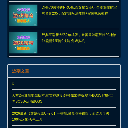
DNF70级神迹PRO版,真女鬼女圣职,全职业技能宝
珠异界235，配详细玩法攻略+安装视频教程
经典宝端新大话2单机版，乘黄兽装葫芦娃20地煞
14剧情7座骑9技能 免虚拟机
近期文章
x
天堂2商业端盟战版本,冰雪神威,奶妈神威加持版,循环BOSS狩猎-世
界BOSS-活动BOSS
2026最新【穿越火线CF2.0】一键端,修复各种错误，全道具可买
100%汉化+GM工具