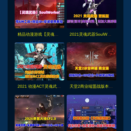
精品动漫游戏【灵魂武器】SoulWorker,带GM工具及命令+物品ID+安装及使用视频教程
2021灵魂武器SoulWorker72级花嫁版单机一键端 更新版带视频教程
2021 动漫ACT灵魂武器单机版 虚拟机一键端GM刷元宝金钱装备物品
天堂2商业端盟战版本,冰雪神威,奶妈神威加持版,循环BOSS狩猎-世界BOSS-活动BOSS