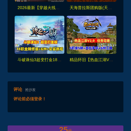
2026最新【穿越火线CF2.0】一键端,修复各种错误，全道具可买100%汉化+GM工具
天海普拉斯团购版(天元第四版),仿官复古互通端,一键组队+带全套源码+局域外网教程
斗破诛仙3超变打金18职业精修版，GM工具+网页注册+安装教程
精品怀旧【热血江湖V2.0任务端】百宝阁无限元宝时装披风送+GM工具+支持多开+宝宝挂
评论
抢沙发
评论前必须登录！
25