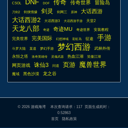
DNF
传奇
传奇世界
冒险岛
CSOL
DOF
剑灵
大话西游
剑侠情缘
剑网三
刀剑2
原神
大话西游2
天堂2
大话西游3
大话西游手游
天龙八部
奇迹MU
安装教程
奇迹世界
奇迹
手游
完美国际
完美世界
征途
幻想神域
彩虹岛
梦幻西游
武林外传
斗罗大陆
某道
梦幻手游
热血江湖
永恒之塔
笑傲江湖
洛奇英雄传
灵魂武器
魔兽世界
页游
诛仙3
网页游戏
问道
龙之谷
魔域
黑色沙漠
© 2026
游戏海湾
本次查询请求：117 页面生成耗时：
0.52863
首页
隐私政策