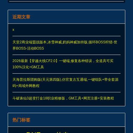
近期文章
x
天堂2商业端盟战版本,冰雪神威,奶妈神威加持版,循环BOSS狩猎-世
界BOSS-活动BOSS
2026最新【穿越火线CF2.0】一键端,修复各种错误，全道具可买
100%汉化+GM工具
天海普拉斯团购版(天元第四版),仿官复古互通端,一键组队+带全套源
码+局域外网教程
斗破诛仙3超变打金18职业精修版，GM工具+网页注册+安装教程
热门标签