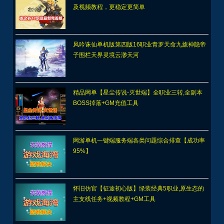
及视频教程，更稳定更简单
风吟诛仙单机版第四版16职业青罗天命九旒神隐帝
子围栏天界灵境云渺天河
精品网单【星尘传说-灭世端】全职业三转,全副本
BOSS掉落+GM充值工具
网游单机一键端服务端各类问题综合排查【成功率
95%】
怀旧仿官【征途初心版】绿装经典5职业,原生态的
主支线任务+视频教程+GM工具