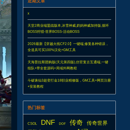
近期文章
x
天堂2商业端盟战版本,冰雪神威,奶妈神威加持版,循环
BOSS狩猎-世界BOSS-活动BOSS
2026最新【穿越火线CF2.0】一键端,修复各种错误，
全道具可买100%汉化+GM工具
天海普拉斯团购版(天元第四版),仿官复古互通端,一键
组队+带全套源码+局域外网教程
斗破诛仙3超变打金18职业精修版，GM工具+网页注册
+安装教程
热门标签
DNF
传奇
传奇世界
CSOL
DOF