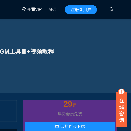
开通VIP
登录

注册新用户

GM工具册+视频教程
29
元
年费会员免费
点此购买下载
