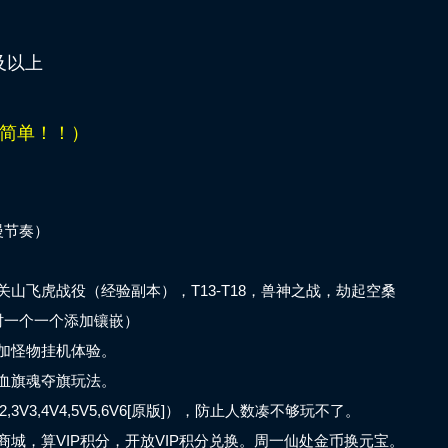
存及以上
简单！！）
慢节奏）
山飞虎战役（经验副本），T13-T18，兽神之战，劫起空桑
时一个一个添加镶嵌）
加怪物挂机体验。
血旗魂夺旗玩法。
V3,4V4,5V5,6V6[原版]），防止人数凑不够玩不了。
城，算VIP积分，开放VIP积分兑换。周一仙处金币换元宝。