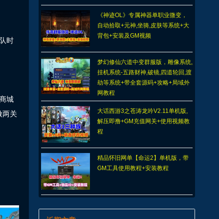
《神迹OL》专属神器单职业微变，
自动拾取+元神,坐骑,皮肤等系统+大
背包+安装及GM视频
队时
梦幻修仙六道中变群服版，雕像系统,
挂机系统-五路财神,破镜,四道轮回,渡
劫等系统+带全套源码+攻略+局域外
网教程
商城
大话西游3之苍涛龙吟V2.11单机版,
做两关
解压即撸+GM充值网关+使用视频教
程
精品怀旧网单【命运2】单机版，带
GM工具使用教程+安装教程