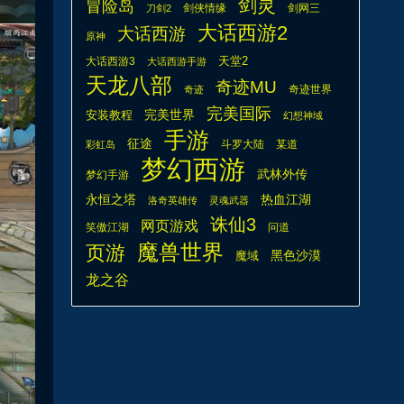
剑灵
冒险岛
剑侠情缘
剑网三
刀剑2
大话西游2
大话西游
原神
天堂2
大话西游3
大话西游手游
天龙八部
奇迹MU
奇迹世界
奇迹
完美国际
安装教程
完美世界
幻想神域
手游
征途
斗罗大陆
某道
彩虹岛
梦幻西游
武林外传
梦幻手游
热血江湖
永恒之塔
洛奇英雄传
灵魂武器
诛仙3
网页游戏
笑傲江湖
问道
魔兽世界
页游
魔域
黑色沙漠
龙之谷