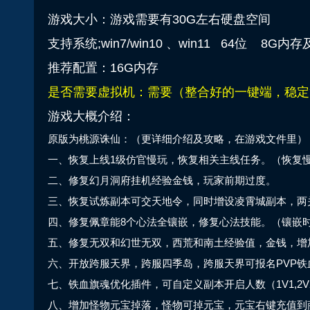
游戏大小：游戏需要有30G左右硬盘空间
支持系统;win7/win10 、win11 64位 8G内
推荐配置：16G内存
是否需要虚拟机：需要（整合好的一键端，稳定
游戏大概介绍：
原版为桃源诛仙：（更详细介绍及攻略，在游戏文件里）
一、恢复上线1级仿官慢玩，恢复相关主线任务。（恢复
二、修复幻月洞府挂机经验金钱，玩家前期过度。
三、恢复试炼副本可交天地令，同时增设凌霄城副本，两关
四、修复佩章能8个心法全镶嵌，修复心法技能。（镶嵌
五、修复无双和幻世无双，西荒和南土经验值，金钱，增
六、开放跨服天界，跨服四季岛，跨服天界可报名PVP铁
七、铁血旗魂优化插件，可自定义副本开启人数（1V1,2V2,3
八、增加怪物元宝掉落，怪物可掉元宝，元宝右键充值到商