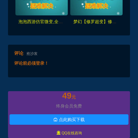
泡泡西游仿官微变,全套源码，武神坛之战,挂机系统,抽奖系统,巅峰赛,千变万化-共享背包+局域外网教程+攻略
梦幻【修罗超变】修罗门派,伐木佣兵,机缘塔,会员等系统-可挂机,一键组队+GM工具-全套源码及局域外网教程
评论
抢沙发
评论前必须登录！
49
元
终身会员免费
点此购买下载


QQ在线咨询