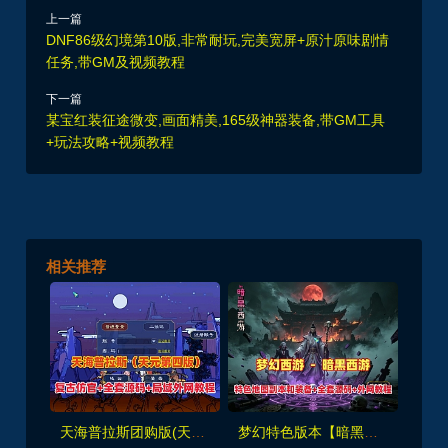
上一篇
DNF86级幻境第10版,非常耐玩,完美宽屏+原汁原味剧情
任务,带GM及视频教程
下一篇
某宝红装征途微变,画面精美,165级神器装备,带GM工具
+玩法攻略+视频教程
相关推荐
天海普拉斯团购版(天元第四版),仿官复古互通端,一键组队+带全套源码+局域外网教程
梦幻特色版本【暗黑西游】暗黑副本-大陆-神器-称号等众多新鲜玩法，带全套源码及外网架设教程