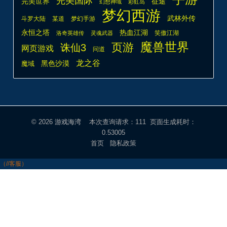
完美国际
完美世界
征途
幻想神域
彩虹岛
梦幻西游
武林外传
斗罗大陆
某道
梦幻手游
热血江湖
永恒之塔
笑傲江湖
洛奇英雄传
灵魂武器
魔兽世界
页游
诛仙3
网页游戏
问道
龙之谷
魔域
黑色沙漠
© 2026
游戏海湾
本次查询请求：111 页面生成耗时：
0.53005
首页
隐私政策
（//客服）