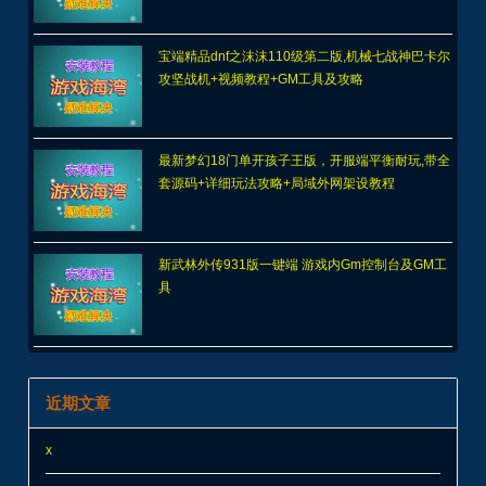
宝端精品dnf之沫沫110级第二版,机械七战神巴卡尔
攻坚战机+视频教程+GM工具及攻略
最新梦幻18门单开孩子王版，开服端平衡耐玩,带全
套源码+详细玩法攻略+局域外网架设教程
新武林外传931版一键端 游戏内Gm控制台及GM工
具
近期文章
x