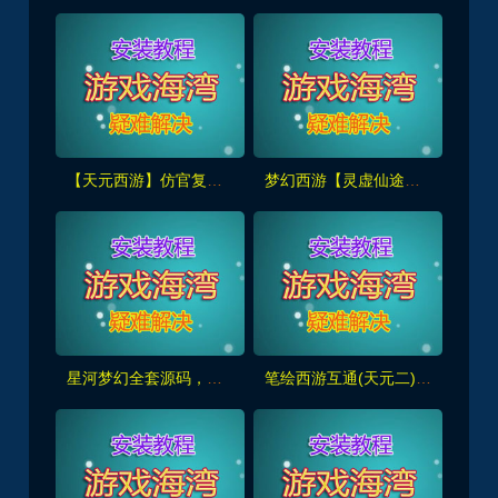
【天元西游】仿官复古第三版,仿官版,一键组队助战，带全套源码+玩法攻略+局域外网架设教程
梦幻西游【灵虚仙途重置版】群服版,最新全套源码+玩法攻略+内置GM+详细搭建教程
星河梦幻全套源码，助战组队,千变万化系统,神兵灵石打造系统，挂机抽奖月卡等+局域外网教程
笔绘西游互通(天元二),仿官复古互通端,一键组队助战，带全套源码+局域外网教程