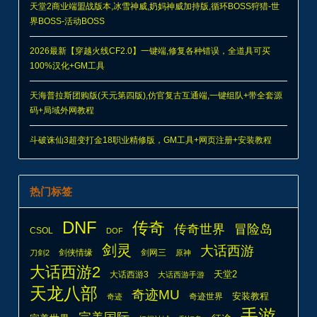
天堂2商业端盟战版本,冰雪神威,奶妈神威加持版,循环BOSS狩猎-世
界BOSS-活动BOSS
2026最新【穿越火线CF2.0】一键端,修复各种错误，全道具可买
100%汉化+GM工具
天海普拉斯团购版(天元第四版),仿官复古互通端,一键组队+带全套源
码+局域外网教程
斗破诛仙3超变打金18职业精修版，GM工具+网页注册+安装教程
热门标签
DNF
传奇
传奇世界
冒险岛
CSOL
DOF
剑灵
大话西游
剑侠情缘
剑网三
刀剑2
原神
大话西游2
天堂2
大话西游3
大话西游手游
天龙八部
奇迹MU
安装教程
奇迹世界
奇迹
手游