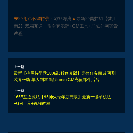
未经允许不得转载：
游戏海湾
»
最新经典梦幻【梦江
南2】双端互通，带全套源码+GM工具+局域外网架设
教程
上一篇
最新【桃园将星录100级3转修复版】完整任务商城,可刷
装备坐骑,单人副本血战boss+GM充值邮件后台
下一篇
1655互通魔域【95神火蛇年新宠版】最新一键单机版
+GM工具+视频教程