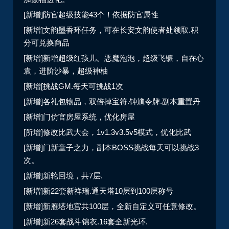
[新增]防官超级技能43个！依据防官属性
[新增]文韵墨香环任务，可在长安文韵使者处领取.积
分可兑换商品
[新增]新增超级红孩儿。恶魔泡泡，超级飞镰，自在心
袁，进阶沙暴，超级神柚
[新增[挑战GM.每天可挑战1次
[新增]各礼包物品，双倍掉宝符.钟馗令牌.副本重置丹
[新增]门仿官房屋系统，优化房屋
[所增]修改比武大会，1v1.3v3.5v5模式，优化比武
[新增]门新童子之力，副本BOSS挑战每天可以挑战3
次。
[新增]新轮回境，共7层.
[新増]新22套新祥瑞.通天塔10层到100层称号
[新增]新雁塔地宫共100层，全新自定义可任意修改。
[新增]新26套战斗锦衣.16套全新光环.