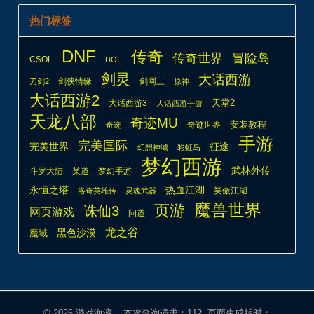
热门标签
DNF
传奇
传奇世界
冒险岛
CSOL
DOF
剑灵
大话西游
剑侠情缘
剑网三
刀剑2
原神
大话西游2
天堂2
大话西游3
大话西游手游
天龙八部
奇迹MU
安装教程
奇迹世界
奇迹
手游
完美国际
完美世界
征途
幻想神域
彩虹岛
梦幻西游
武林外传
斗罗大陆
某道
梦幻手游
热血江湖
永恒之塔
笑傲江湖
洛奇英雄传
灵魂武器
魔兽世界
页游
诛仙3
网页游戏
问道
龙之谷
魔域
黑色沙漠
© 2026
游戏海湾
本次查询请求：112 页面生成耗时：