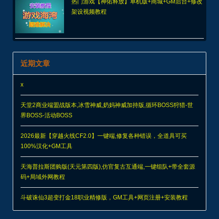
热门游戏【神佑释放】单机版+商城+GM后台+修改
架设视频教程
近期文章
x
天堂2商业端盟战版本,冰雪神威,奶妈神威加持版,循环BOSS狩猎-世
界BOSS-活动BOSS
2026最新【穿越火线CF2.0】一键端,修复各种错误，全道具可买
100%汉化+GM工具
天海普拉斯团购版(天元第四版),仿官复古互通端,一键组队+带全套源
码+局域外网教程
斗破诛仙3超变打金18职业精修版，GM工具+网页注册+安装教程