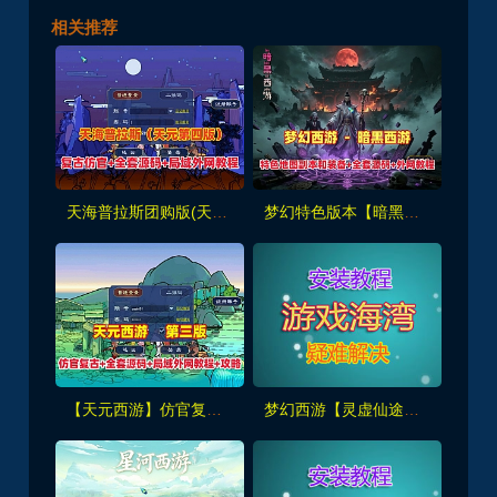
相关推荐
天海普拉斯团购版(天元第四版),仿官复古互通端,一键组队+带全套源码+局域外网教程
梦幻特色版本【暗黑西游】暗黑副本-大陆-神器-称号等众多新鲜玩法，带全套源码及外网架设教程
【天元西游】仿官复古第三版,仿官版,一键组队助战，带全套源码+玩法攻略+局域外网架设教程
梦幻西游【灵虚仙途重置版】群服版,最新全套源码+玩法攻略+内置GM+详细搭建教程