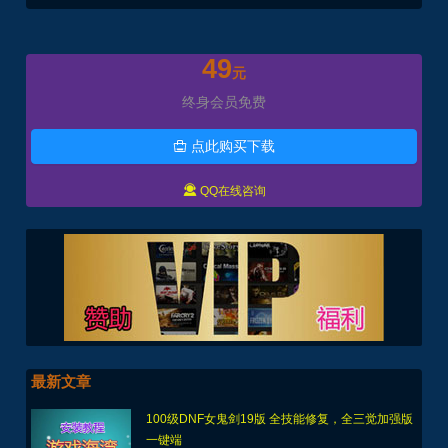
49
元
终身会员免费
点此购买下载


QQ在线咨询
最新文章
100级DNF女鬼剑19版 全技能修复，全三觉加强版
一键端