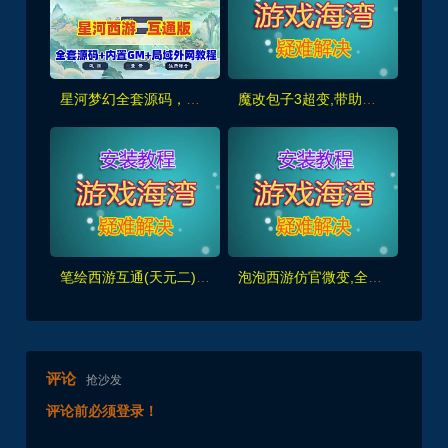
星河梦幻全套源码，助战组队,千变万化系统,神兵灵石打造系统，挂机抽奖月卡等+局域外网教程
魔改包子3超变,带助战,功德系统-神器系统-战备系统-灵气系统-转生系统等，带全套源码+局域外网教程
笔绘西游互通(天元二),仿官复古互通端,一键组队助战，带全套源码+局域外网教程
泡泡西游仿官微变,全套源码，武神坛之战,挂机系统,抽奖系统,巅峰赛,千变万化-共享背包+局域外网教程+攻略
评论
抢沙发
评论前必须登录！