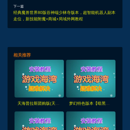
下一篇
经典魔兽世界80版谷神端少林寺版本，超智能机器人副本
走位，新技能附魔+商城+局域外网教程
相关推荐
天海普拉斯团购版(天元第四版),仿官复古互通端,一键组队+带全套源码+局域外网教程
梦幻特色版本【暗黑西游】暗黑副本-大陆-神器-称号等众多新鲜玩法，带全套源码及外网架设教程