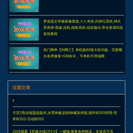
梦逍遥女帝最新修复版,十八奇技,武神坛系统,神兵
异兽榜-图鉴,挂机,精炼系统-战前施法,带全套源码及
架设教程
热门网单【剑网三】单机版80级大轻功版，完善整
合各类修复+GM命令，可单机可局域网
近期文章
x
天堂2商业端盟战版本,冰雪神威,奶妈神威加持版,循环BOSS狩猎-世
界BOSS-活动BOSS
2026最新【穿越火线CF2.0】一键端,修复各种错误，全道具可买