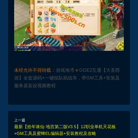
未经允许不得转载：
游戏海湾
»
GGE2互通【大圣西
游】全套源码+一键组队助战等，带GM工具+安装及
服务器架设视频教程
上一篇
最新【拾年诛仙·地宫第二版V3.5】12职业单机天花板
+GM工具及蜜蜂EL编辑器+安装教程及攻略