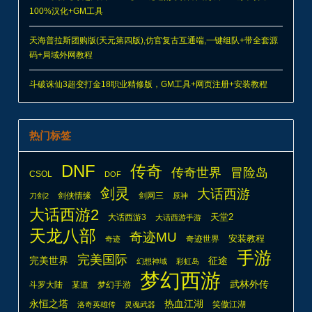
100%汉化+GM工具
天海普拉斯团购版(天元第四版),仿官复古互通端,一键组队+带全套源
码+局域外网教程
斗破诛仙3超变打金18职业精修版，GM工具+网页注册+安装教程
热门标签
DNF
传奇
传奇世界
冒险岛
CSOL
DOF
剑灵
大话西游
剑侠情缘
剑网三
刀剑2
原神
大话西游2
天堂2
大话西游3
大话西游手游
天龙八部
奇迹MU
安装教程
奇迹世界
奇迹
手游
完美国际
完美世界
征途
幻想神域
彩虹岛
梦幻西游
武林外传
斗罗大陆
某道
梦幻手游
热血江湖
永恒之塔
笑傲江湖
洛奇英雄传
灵魂武器