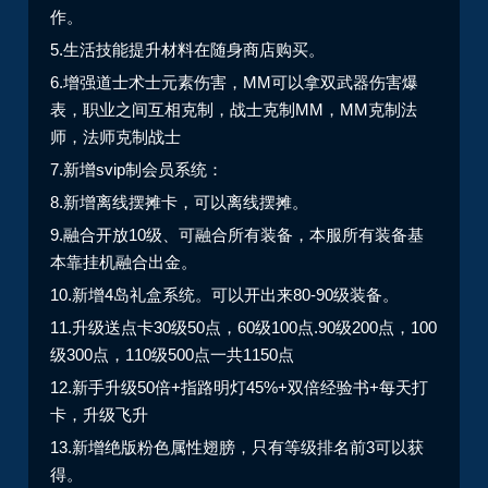
作。
5.生活技能提升材料在随身商店购买。
6.增强道士术士元素伤害，MM可以拿双武器伤害爆
表，职业之间互相克制，战士克制MM，MM克制法
师，法师克制战士
7.新增svip制会员系统：
8.新增离线摆摊卡，可以离线摆摊。
9.融合开放10级、可融合所有装备，本服所有装备基
本靠挂机融合出金。
10.新增4岛礼盒系统。可以开出来80-90级装备。
11.升级送点卡30级50点，60级100点.90级200点，100
级300点，110级500点一共1150点
12.新手升级50倍+指路明灯45%+双倍经验书+每天打
卡，升级飞升
13.新增绝版粉色属性翅膀，只有等级排名前3可以获
得。