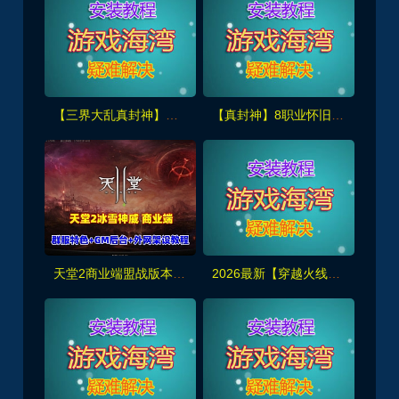
【三界大乱真封神】群服通关版 微变，可玩性强几乎完美无措
【真封神】8职业怀旧仿官版，原开服端免虚拟机+视频教程+GM全套脚本命令
天堂2商业端盟战版本,冰雪神威,奶妈神威加持版,循环BOSS狩猎-世界BOSS-活动BOSS
2026最新【穿越火线CF2.0】一键端,修复各种错误，全道具可买100%汉化+GM工具