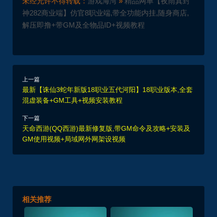
未经允许不得转载：
游戏海湾
»
精品网单【夜雨真封
神282商业端】仿官8职业端,带全功能内挂,随身商店,
解压即撸+带GM及全物品ID+视频教程
上一篇
最新【诛仙3蛇年新版18职业五代河阳】18职业版本,全套
混虚装备+GM工具+视频安装教程
下一篇
天命西游(QQ西游)最新修复版,带GM命令及攻略+安装及
GM使用视频+局域网外网架设视频
相关推荐