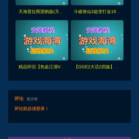
天海普拉斯团购版(天元第四版),仿官复古互通端,一键组队+带全套源码+局域外网教程
斗破诛仙3超变打金18职业精修版，GM工具+网页注册+安装教程
精品怀旧【热血江湖V2.0任务端】百宝阁无限元宝时装披风送+GM工具+支持多开+宝宝挂
【GGE2大话2四族】双端互通第三版,内置GM工具+服务器架设+全套源码+安卓出包等视频教程
评论
抢沙发
评论前必须登录！