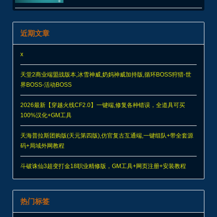
近期文章
x
天堂2商业端盟战版本,冰雪神威,奶妈神威加持版,循环BOSS狩猎-世
界BOSS-活动BOSS
2026最新【穿越火线CF2.0】一键端,修复各种错误，全道具可买
100%汉化+GM工具
天海普拉斯团购版(天元第四版),仿官复古互通端,一键组队+带全套源
码+局域外网教程
斗破诛仙3超变打金18职业精修版，GM工具+网页注册+安装教程
热门标签