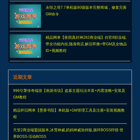
永恒之塔7.7单机版80级版本完整商城，修复完善
GM命令
精品网单【夜雨真封神282商业端】仿官8职业端,
带全功能内挂,随身商店,解压即撸+带GM及全物品
ID+视频教程
近期文章
996引擎传奇端游【南派传说】盗墓主题玩法丰富+内置攻略+安装及
GM教程
精品怀旧网单【墨香书院】单机版+GM管理工具及注册+安装视频教
程
天堂2商业端盟战版本,冰雪神威,奶妈神威加持版,循环BOSS狩猎-世
界BOSS-活动BOSS