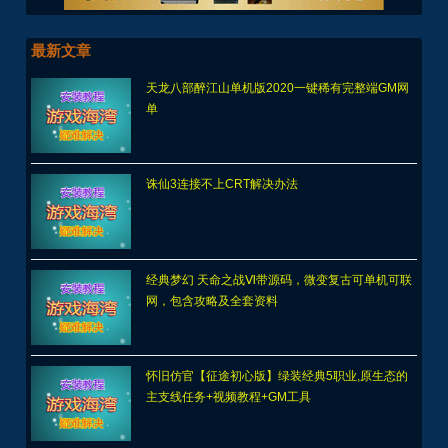
最新文章
天龙八部醉江山单机版2020一键稀有完整端GM网
单
诛仙3连接不上CRT解决办法
经典梦幻 天命之战Ⅵ带源码，微变复古可单机可联
网，包含攻略及全套资料
怀旧仿官【征途初心版】绿装经典5职业,原生态的
主支线任务+视频教程+GM工具