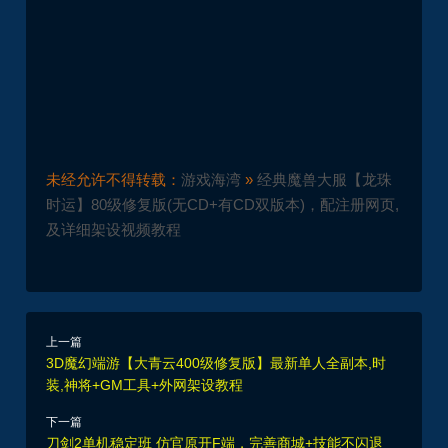
未经允许不得转载：
游戏海湾
»
经典魔兽大服【龙珠
时运】80级修复版(无CD+有CD双版本)，配注册网页,
及详细架设视频教程
上一篇
3D魔幻端游【大青云400级修复版】最新单人全副本,时
装,神将+GM工具+外网架设教程
下一篇
刀剑2单机稳定班 仿官原开F端，完善商城+技能不闪退