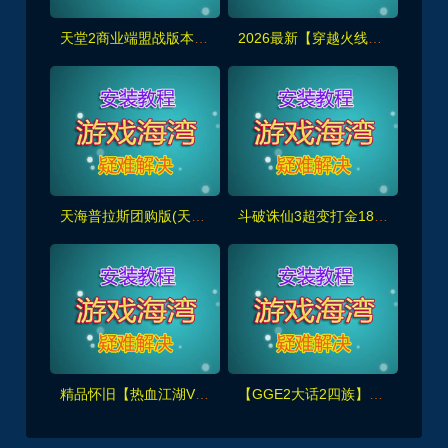
天堂2商业端盟战版本,冰雪神威,奶妈神威加持版,循环BOSS狩猎-世界BOSS-活动BOSS
2026最新【穿越火线CF2.0】一键端,修复各种错误，全道具可买100%汉化+GM工具
天海普拉斯团购版(天元第四版),仿官复古互通端,一键组队+带全套源码+局域外网教程
斗破诛仙3超变打金18职业精修版，GM工具+网页注册+安装教程
精品怀旧【热血江湖V2.0任务端】百宝阁无限元宝时装披风送+GM工具+支持多开+宝宝挂
【GGE2大话2四族】双端互通第三版,内置GM工具+服务器架设+全套源码+安卓出包等视频教程