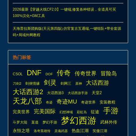
2026最新【穿越火线CF2.0】一键端,修复各种错误，全道具可买
100%汉化+GM工具
天海普拉斯团购版(天元第四版),仿官复古互通端,一键组队+带全套源
码+局域外网教程
热门标签
DNF
传奇
传奇世界
冒险岛
CSOL
DOF
剑灵
大话西游
剑侠情缘
剑网三
刀剑2
原神
大话西游2
天堂2
大话西游3
大话西游手游
天龙八部
奇迹MU
安装教程
奇迹世界
奇迹
手游
完美国际
完美世界
征途
幻想神域
彩虹岛
梦幻西游
武林外传
斗罗大陆
某道
梦幻手游
热血江湖
永恒之塔
笑傲江湖
洛奇英雄传
灵魂武器