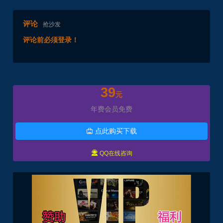
评论
抢沙发
评论前必须登录！
39
元
年费会员免费
点此购买下载


QQ在线咨询