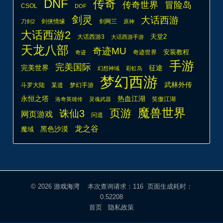
DNF
传奇
传奇世界
冒险岛
CSOL
DOF
剑灵
大话西游
剑侠情缘
剑网三
刀剑2
原神
大话西游2
天堂2
大话西游3
大话西游手游
天龙八部
奇迹MU
安装教程
奇迹世界
奇迹
手游
完美国际
完美世界
征途
幻想神域
彩虹岛
梦幻西游
武林外传
斗罗大陆
某道
梦幻手游
热血江湖
永恒之塔
笑傲江湖
洛奇英雄传
灵魂武器
魔兽世界
页游
诛仙3
网页游戏
问道
龙之谷
魔域
黑色沙漠
© 2026
游戏海湾
本次查询请求：116 页面生成耗时：
0.52208
首页
隐私政策