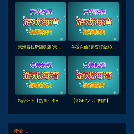
天海普拉斯团购版(天元第四版),仿官复古互通端,一键组队+带全套源码+局域外网教程
斗破诛仙3超变打金18职业精修版，GM工具+网页注册+安装教程
精品怀旧【热血江湖V2.0任务端】百宝阁无限元宝时装披风送+GM工具+支持多开+宝宝挂
【GGE2大话2四族】双端互通第三版,内置GM工具+服务器架设+全套源码+安卓出包等视频教程
评论
1