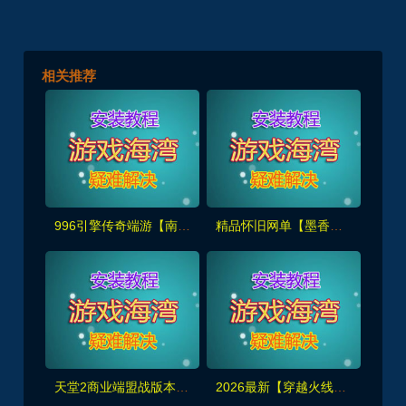
相关推荐
996引擎传奇端游【南派传说】盗墓主题玩法丰富+内置攻略+安装及GM教程
精品怀旧网单【墨香书院】单机版+GM管理工具及注册+安装视频教程
天堂2商业端盟战版本,冰雪神威,奶妈神威加持版,循环BOSS狩猎-世界BOSS-活动BOSS
2026最新【穿越火线CF2.0】一键端,修复各种错误，全道具可买100%汉化+GM工具