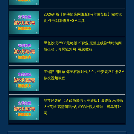
2026新版【剑侠情缘网络版Ⅱ马年修复版】完整汉
化,任务副本修复+GM工具
黑色沙漠2508最终版19职业,完整主线剧情时装商
城坐骑，可局域外网+视频教程
宝端怀旧网单 椰子石器时代 8.0，带安装及注册GM
修改视频教程
非常经典的【逍遥巅峰假人英雄版】最终版,智能假
人+英雄,高清耐玩+内置GM+假人管理，可单可外
网