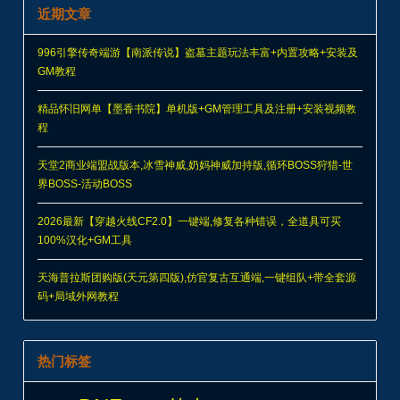
近期文章
996引擎传奇端游【南派传说】盗墓主题玩法丰富+内置攻略+安装及
GM教程
精品怀旧网单【墨香书院】单机版+GM管理工具及注册+安装视频教
程
天堂2商业端盟战版本,冰雪神威,奶妈神威加持版,循环BOSS狩猎-世
界BOSS-活动BOSS
2026最新【穿越火线CF2.0】一键端,修复各种错误，全道具可买
100%汉化+GM工具
天海普拉斯团购版(天元第四版),仿官复古互通端,一键组队+带全套源
码+局域外网教程
热门标签