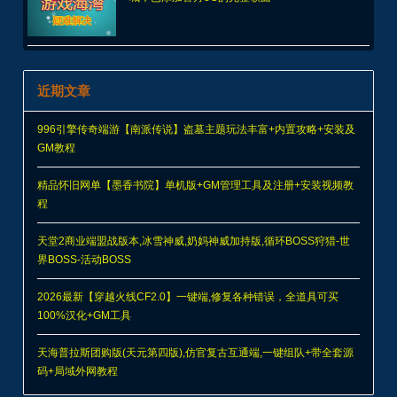
近期文章
996引擎传奇端游【南派传说】盗墓主题玩法丰富+内置攻略+安装及
GM教程
精品怀旧网单【墨香书院】单机版+GM管理工具及注册+安装视频教
程
天堂2商业端盟战版本,冰雪神威,奶妈神威加持版,循环BOSS狩猎-世
界BOSS-活动BOSS
2026最新【穿越火线CF2.0】一键端,修复各种错误，全道具可买
100%汉化+GM工具
天海普拉斯团购版(天元第四版),仿官复古互通端,一键组队+带全套源
码+局域外网教程