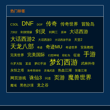
热门标签
DNF
传奇
传奇世界
冒险岛
CSOL
DOF
剑灵
大话西游
剑侠情缘
剑网三
刀剑2
原神
大话西游2
天堂2
大话西游3
大话西游手游
天龙八部
奇迹MU
安装教程
奇迹世界
奇迹
手游
完美国际
完美世界
征途
幻想神域
彩虹岛
梦幻西游
武林外传
斗罗大陆
某道
梦幻手游
热血江湖
永恒之塔
笑傲江湖
洛奇英雄传
灵魂武器
魔兽世界
页游
诛仙3
网页游戏
问道
龙之谷
魔域
黑色沙漠