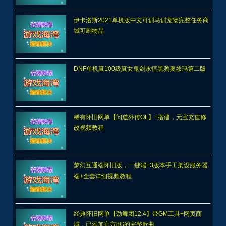
伊卡洛斯2021单机版中文可训马训宠物完整任务商
城可刷物品
DNF单机真100级真女鬼剑永恒黑鸦奥兹玛第二版
稀有怀旧网单【问道外传OL】+搭建，元宝充值修
改视频教程
梦幻互通端怀旧版，一键端+3版本手工架设服务器
端+全套详细视频教程
经典怀旧网单【劲舞团12.4】带GM工具+网页商
城，已添加官方8G的完整歌曲