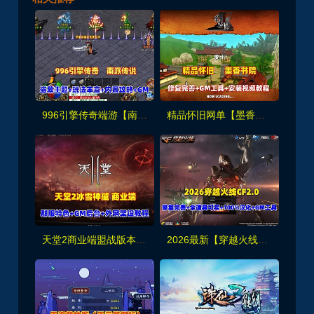
996引擎传奇端游【南派传说】盗墓主题玩法丰富+内置攻略+安装及GM教程
精品怀旧网单【墨香书院】单机版+GM管理工具及注册+安装视频教程
天堂2商业端盟战版本,冰雪神威,奶妈神威加持版,循环BOSS狩猎-世界BOSS-活动BOSS
2026最新【穿越火线CF2.0】一键端,修复各种错误，全道具可买100%汉化+GM工具