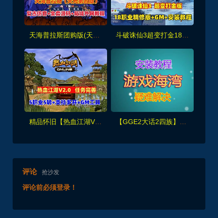
天海普拉斯团购版(天元第四版),仿官复古互通端,一键组队+带全套源码+局域外网教程
斗破诛仙3超变打金18职业精修版，GM工具+网页注册+安装教程
精品怀旧【热血江湖V2.0任务端】百宝阁无限元宝时装披风送+GM工具+支持多开+宝宝挂
【GGE2大话2四族】双端互通第三版,内置GM工具+服务器架设+全套源码+安卓出包等视频教程
评论
抢沙发
评论前必须登录！