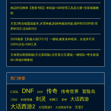
精品怀旧网单【墨香书院】单机版+GM管理工具及注册+安装视频教
程
天堂2商业端盟战版本,冰雪神威,奶妈神威加持版,循环BOSS狩猎-世
界BOSS-活动BOSS
2026最新【穿越火线CF2.0】一键端,修复各种错误，全道具可买
100%汉化+GM工具
天海普拉斯团购版(天元第四版),仿官复古互通端,一键组队+带全套源
码+局域外网教程
热门标签
DNF
传奇
传奇世界
冒险岛
CSOL
DOF
剑灵
大话西游
剑侠情缘
剑网三
刀剑2
原神
大话西游2
天堂2
大话西游3
大话西游手游