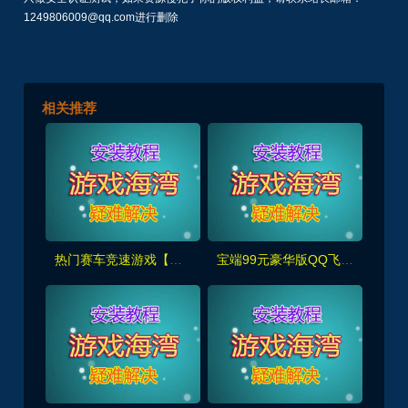
1249806009@qq.com进行删除
相关推荐
热门赛车竞速游戏【女娲版】2025创世女娲-蛇车至尊玄真武，假人陪玩+GM后台+视频教程
宝端99元豪华版QQ飞车,全车系全皮肤,带GM工具,可局域网 功能完善