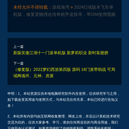
未经允许不得转载：
游戏海湾
»
2024幻域版本飞车单
机版，修复宠物强化传奇机甲皮肤等，带GM使用视频
上一篇
新版笑傲江湖十一门派单机版 新萝莉职业 新时装翅膀
下一篇
（修复版）2022梦幻西游第四版 源码 18门派带助战 可局
域网魂环、元神、房屋
申明：1、本站资源仅供本地电脑研究软件内含使用，仅供研究学习之用，
如下载改变其用途与使用方式，与本站无任何关系，本站已经进行告知义
务！
2、本站所有内容均由互联网收集整理、网友上传，并且以计算机技术研究
交流为目的，仅供大家参考、学习，请勿任何商业目的与商业用途，我们
只做安全认证测试，如果资源侵犯了你的版权利益，请联系站长邮箱：