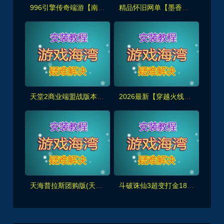
996引擎传奇端游【南派传说】盗墓主题玩法丰富+内置攻略+安装及GM教程
精品怀旧网单【墨香书院】单机版+GM管理工具及注册+安装视频教程
天堂2商业端盟战版本,冰雪神威,奶妈神威加持版,循环BOSS狩猎-世界BOSS-活动BOSS
2026最新【穿越火线CF2.0】一键端,修复各种错误，全道具可买100%汉化+GM工具
天海普拉斯团购版(天元第四版),仿官复古互通端,一键组队+带全套源码+局域外网教程
斗破诛仙3超变打金18职业精修版，GM工具+网页注册+安装教程