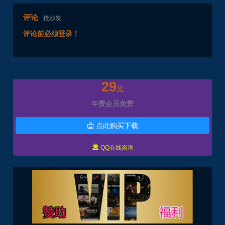
评论
抢沙发
评论前必须登录！
29
元
年费会员免费
点此购买下载


QQ在线咨询