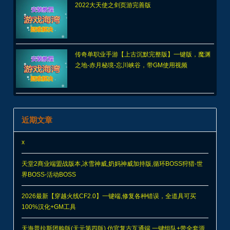
2022大天使之剑页游完善版
传奇单职业手游【上古沉默完整版】一键版，魔渊
之地-赤月秘境-忘川峡谷，带GM使用视频
近期文章
x
天堂2商业端盟战版本,冰雪神威,奶妈神威加持版,循环BOSS狩猎-世
界BOSS-活动BOSS
2026最新【穿越火线CF2.0】一键端,修复各种错误，全道具可买
100%汉化+GM工具
天海普拉斯团购版(天元第四版),仿官复古互通端,一键组队+带全套源