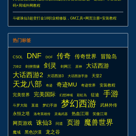
码+局域外网教程
斗破诛仙3超变打金18职业精修版，GM工具+网页注册+安装教程
热门标签
DNF
传奇
传奇世界
冒险岛
CSOL
DOF
剑灵
大话西游
剑侠情缘
剑网三
刀剑2
原神
大话西游2
天堂2
大话西游3
大话西游手游
天龙八部
奇迹MU
安装教程
奇迹世界
奇迹
手游
完美国际
完美世界
征途
幻想神域
彩虹岛
梦幻西游
武林外传
斗罗大陆
某道
梦幻手游
热血江湖
永恒之塔
笑傲江湖
洛奇英雄传
灵魂武器
魔兽世界
页游
诛仙3
网页游戏
问道
龙之谷
魔域
黑色沙漠