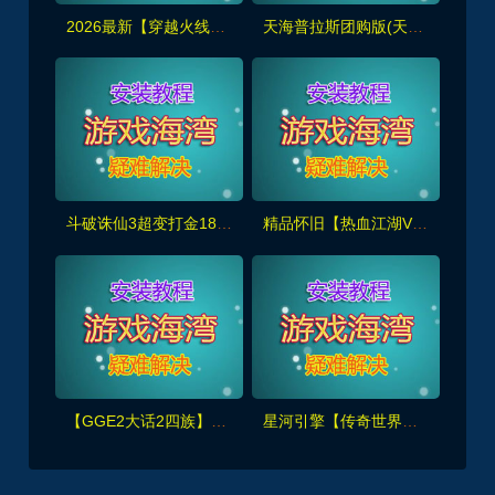
2026最新【穿越火线CF2.0】一键端,修复各种错误，全道具可买100%汉化+GM工具
天海普拉斯团购版(天元第四版),仿官复古互通端,一键组队+带全套源码+局域外网教程
斗破诛仙3超变打金18职业精修版，GM工具+网页注册+安装教程
精品怀旧【热血江湖V2.0任务端】百宝阁无限元宝时装披风送+GM工具+支持多开+宝宝挂
【GGE2大话2四族】双端互通第三版,内置GM工具+服务器架设+全套源码+安卓出包等视频教程
星河引擎【传奇世界金币服】神武到顶挂机+GM后台+假人PK/摆摊/陪玩/假人攻城+单机外网架设教程