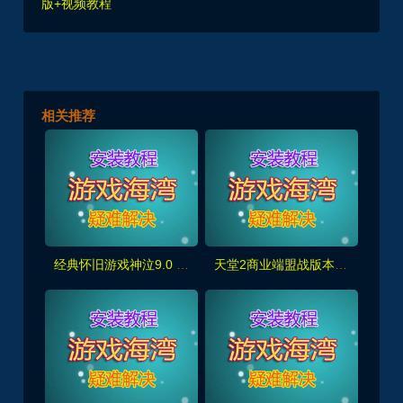
版+视频教程
相关推荐
经典怀旧游戏神泣9.0 单机一键端 带GM工具
天堂2商业端盟战版本,冰雪神威,奶妈神威加持版,循环BOSS狩猎-世界BOSS-活动BOSS