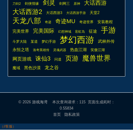
剑灵
大话西游
剑侠情缘
剑网三
刀剑2
原神
大话西游2
天堂2
大话西游3
大话西游手游
天龙八部
奇迹MU
安装教程
奇迹世界
奇迹
手游
完美国际
完美世界
征途
幻想神域
彩虹岛
梦幻西游
武林外传
斗罗大陆
某道
梦幻手游
热血江湖
永恒之塔
笑傲江湖
洛奇英雄传
灵魂武器
魔兽世界
页游
诛仙3
网页游戏
问道
龙之谷
魔域
黑色沙漠
© 2026
游戏海湾
本次查询请求：115 页面生成耗时：
0.55834
首页
隐私政策
（//客服）