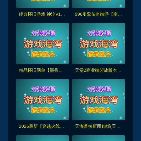
经典怀旧游戏 神泣V13.0 破解免虚拟机无限制端+GM设置及命令使用教程
996引擎传奇端游【南派传说】盗墓主题玩法丰富+内置攻略+安装及GM教程
精品怀旧网单【墨香书院】单机版+GM管理工具及注册+安装视频教程
天堂2商业端盟战版本,冰雪神威,奶妈神威加持版,循环BOSS狩猎-世界BOSS-活动BOSS
2026最新【穿越火线CF2.0】一键端,修复各种错误，全道具可买100%汉化+GM工具
天海普拉斯团购版(天元第四版),仿官复古互通端,一键组队+带全套源码+局域外网教程