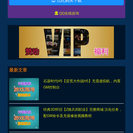
点此购买下载


QQ在线咨询
最新文章
石器时代H5【蛮荒大作战H5】无需虚拟机，内置
GM控制台
经典3D怀旧【Z骑兵四职业】完整商城 汉化任务，
配GM命令及充值修改视频教程