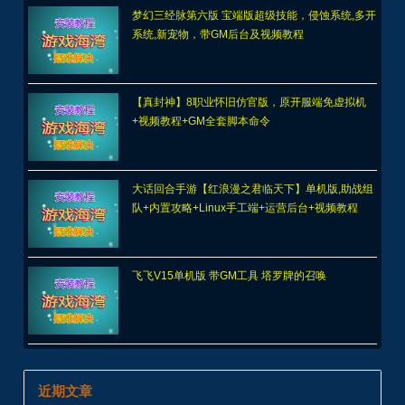
梦幻三经脉第六版 宝端版超级技能，侵蚀系统,多开
系统,新宠物，带GM后台及视频教程
【真封神】8职业怀旧仿官版，原开服端免虚拟机
+视频教程+GM全套脚本命令
大话回合手游【红浪漫之君临天下】单机版,助战组
队+内置攻略+Linux手工端+运营后台+视频教程
飞飞V15单机版 带GM工具 塔罗牌的召唤
近期文章