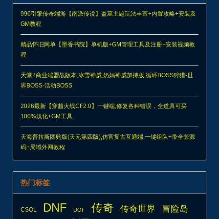
996引擎传奇端游【南派传说】盗墓主题玩法丰富+内置攻略+安装及
GM教程
精品怀旧网单【墨香书院】单机版+GM管理工具及注册+安装视频教
程
天堂2商业端盟战版本,冰雪神威,奶妈神威加持版,循环BOSS狩猎-世
界BOSS-活动BOSS
2026最新【穿越火线CF2.0】一键端,修复各种错误，全道具可买
100%汉化+GM工具
天海普拉斯团购版(天元第四版),仿官复古互通端,一键组队+带全套源
码+局域外网教程
热门标签
DNF
传奇
传奇世界
冒险岛
CSOL
DOF