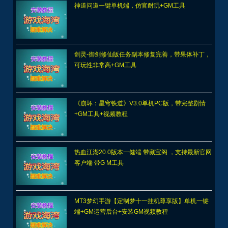
神道问道一键单机端，仿官耐玩+GM工具
剑灵-御剑修仙版任务副本修复完善，带果体补丁，
可玩性非常高+GM工具
《崩坏：星穹铁道》V3.0单机PC版，带完整剧情
+GM工具+视频教程
热血江湖20.0版本一健端 带藏宝阁 ，支持最新官网
客户端 带G M工具
MT3梦幻手游【定制梦十一挂机尊享版】单机一键
端+GM运营后台+安装GM视频教程