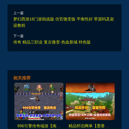
上一篇
梦幻西游18门派助战版 仿官微变版 平衡性好 带源码及架
设教程
下一篇
传奇 精品三职业 复古微变-热血新城 特色版
相关推荐
996引擎传奇端游【南派传说】盗墓主题玩法丰富+内置攻略+安装及GM教程
精品怀旧网单【墨香书院】单机版+GM管理工具及注册+安装视频教程