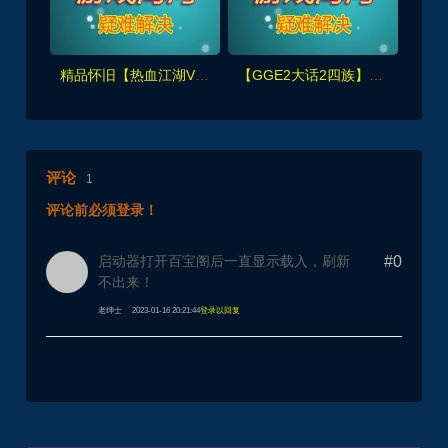
精品怀旧【热血江湖V2.0任务端】百宝阁无限元宝时装披风送+GM工具+支持多开+宝宝挂
【GGE2大话2四族】双端互通第三版,内置GM工具+服务器架设+全套源码+安卓出包等视频教程
评论
1
评论前必须登录！
启动器打开百宝阁后一直显示载入，刷新
#0
不出来！
老绅士
2023-01-16 20:21:44
登录以回复