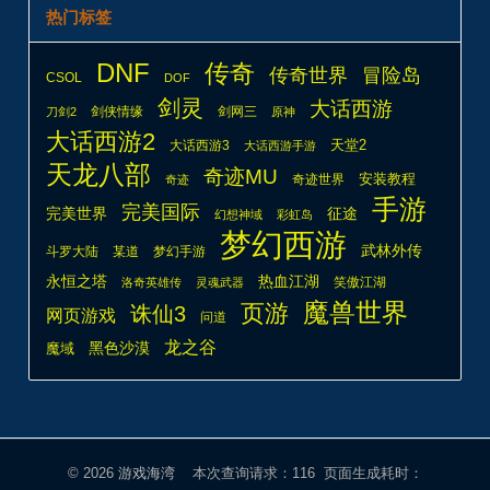
热门标签
DNF
传奇
传奇世界
冒险岛
CSOL
DOF
剑灵
大话西游
剑侠情缘
剑网三
刀剑2
原神
大话西游2
天堂2
大话西游3
大话西游手游
天龙八部
奇迹MU
安装教程
奇迹世界
奇迹
手游
完美国际
完美世界
征途
幻想神域
彩虹岛
梦幻西游
武林外传
斗罗大陆
某道
梦幻手游
热血江湖
永恒之塔
笑傲江湖
洛奇英雄传
灵魂武器
魔兽世界
页游
诛仙3
网页游戏
问道
龙之谷
魔域
黑色沙漠
© 2026
游戏海湾
本次查询请求：116 页面生成耗时：