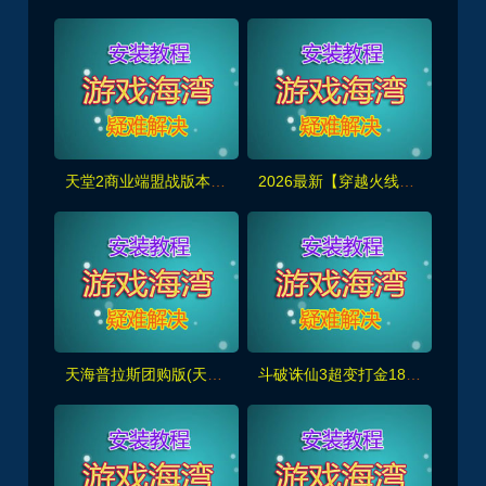
天堂2商业端盟战版本,冰雪神威,奶妈神威加持版,循环BOSS狩猎-世界BOSS-活动BOSS
2026最新【穿越火线CF2.0】一键端,修复各种错误，全道具可买100%汉化+GM工具
天海普拉斯团购版(天元第四版),仿官复古互通端,一键组队+带全套源码+局域外网教程
斗破诛仙3超变打金18职业精修版，GM工具+网页注册+安装教程