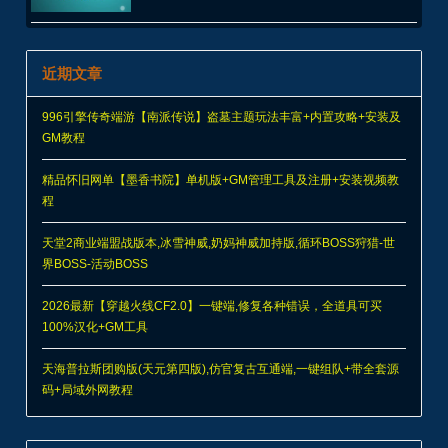
近期文章
996引擎传奇端游【南派传说】盗墓主题玩法丰富+内置攻略+安装及
GM教程
精品怀旧网单【墨香书院】单机版+GM管理工具及注册+安装视频教
程
天堂2商业端盟战版本,冰雪神威,奶妈神威加持版,循环BOSS狩猎-世
界BOSS-活动BOSS
2026最新【穿越火线CF2.0】一键端,修复各种错误，全道具可买
100%汉化+GM工具
天海普拉斯团购版(天元第四版),仿官复古互通端,一键组队+带全套源
码+局域外网教程