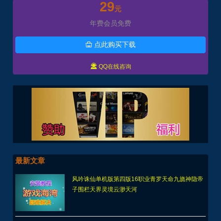
29
元
年费会员免费
点此购买下载


QQ在线咨询
最新文章
风吟诛仙单机版第四版16职业青罗天命九旒神隐帝
子围栏天界灵境云渺天河