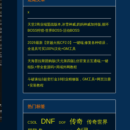
x
天堂2商业端盟战版本,冰雪神威,奶妈神威加持版,循环
BOSS狩猎-世界BOSS-活动BOSS
2026最新【穿越火线CF2.0】一键端,修复各种错误，
全道具可买100%汉化+GM工具
天海普拉斯团购版(天元第四版),仿官复古互通端,一键
组队+带全套源码+局域外网教程
斗破诛仙3超变打金18职业精修版，GM工具+网页注册
+安装教程
热门标签
DNF
传奇
传奇世界
CSOL
DOF