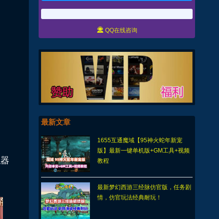

QQ在线咨询
最新文章
1655互通魔域【95神火蛇年新宠
版】最新一键单机版+GM工具+视频
拟器
教程
最新梦幻西游三经脉仿官版，任务剧
情，仿官玩法经典耐玩！