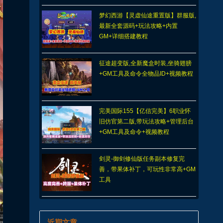
梦幻西游【灵虚仙途重置版】群服版,
最新全套源码+玩法攻略+内置
GM+详细搭建教程
征途超变版,全新魔盒时装,坐骑翅膀
+GM工具及命令全物品ID+视频教程
完美国际155【亿信完美】6职业怀
旧仿官第二版,带玩法攻略+管理后台
+GM工具及命令+视频教程
剑灵-御剑修仙版任务副本修复完
善，带果体补丁，可玩性非常高+GM
工具
近期文章