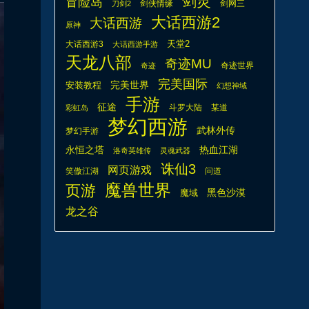
剑灵
冒险岛
剑侠情缘
剑网三
刀剑2
大话西游2
大话西游
原神
天堂2
大话西游3
大话西游手游
天龙八部
奇迹MU
奇迹世界
奇迹
完美国际
安装教程
完美世界
幻想神域
手游
征途
斗罗大陆
某道
彩虹岛
梦幻西游
武林外传
梦幻手游
热血江湖
永恒之塔
洛奇英雄传
灵魂武器
诛仙3
网页游戏
笑傲江湖
问道
魔兽世界
页游
魔域
黑色沙漠
龙之谷