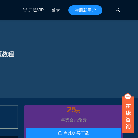
开通VIP
登录

注册新用户

频教程
25
元
年费会员免费
点此购买下载
