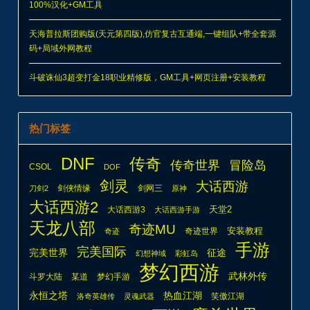
100%汉化+GM工具
天海普拉斯团购版(天元第四版),仿官复古互通端,一键组队+带全套源
码+局域外网教程
斗破诛仙3超变打金18职业精修版，GM工具+网页注册+安装教程
热门标签
DNF
传奇
传奇世界
冒险岛
CSOL
DOF
剑灵
大话西游
剑侠情缘
剑网三
刀剑2
原神
大话西游2
天堂2
大话西游3
大话西游手游
天龙八部
奇迹MU
安装教程
奇迹世界
奇迹
手游
完美国际
完美世界
征途
幻想神域
彩虹岛
梦幻西游
武林外传
斗罗大陆
某道
梦幻手游
热血江湖
永恒之塔
笑傲江湖
洛奇英雄传
灵魂武器