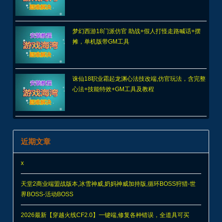
梦幻西游18门派仿官 助战+假人打怪走路喊话+摆
摊，单机版带GM工具
诛仙18职业霜起龙渊心法技改端,仿官玩法，含完整
心法+技能特效+GM工具及教程
近期文章
x
天堂2商业端盟战版本,冰雪神威,奶妈神威加持版,循环BOSS狩猎-世
界BOSS-活动BOSS
2026最新【穿越火线CF2.0】一键端,修复各种错误，全道具可买