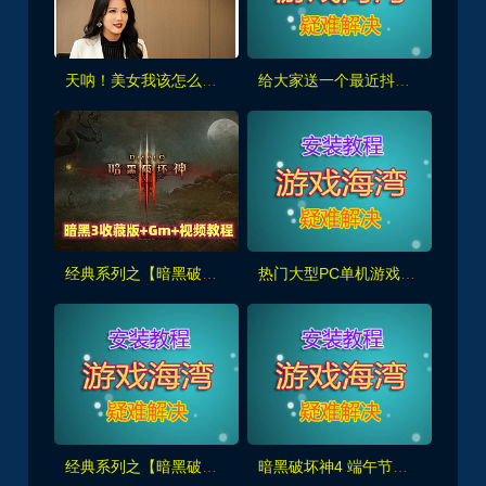
天呐！美女我该怎么选？/Oh My Goddess!挺热门的游戏，送给大家
给大家送一个最近抖音比较火的，荒野大镖客2 带金手指，录制了使用视频
经典系列之【暗黑破坏神3】全DLC+中文语音 +录制详细安装使用视频
热门大型PC单机游戏大合集 每月更新（免费赠送）
经典系列之【暗黑破坏神2重置版】满级人物存档,地图全开及装备修改发送工具
暗黑破坏神4 端午节尝鲜版 免费送给大家玩