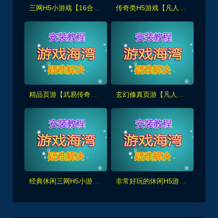
三网H5小游戏【16合1】解压既玩,休闲娱乐+安装使用视频教程
传奇类H5游戏【凡人修仙传2】一键端，玩法休闲炫酷,带GM管理后台+全套源码+外网教程
精品页游【武易传奇】新增全职业110级装备,足迹时装,锻铸合成,新增极·屠龙套装+GM物品命令
玄幻修真页游【凡人修真2之斗神弑妖】新增125大罗金仙套装+GM工具+详细搭建+外网视频教程
经典休闲三网H5小游戏【幻想英雄梦】WIN系服务端+启动简单
非常好玩的休闲H5游戏【勇士征程】WIN系服务端+详细搭建教程+源码