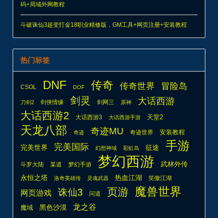
码+局域外网教程
斗破诛仙3超变打金18职业精修版，GM工具+网页注册+安装教程
热门标签
DNF
传奇
传奇世界
冒险岛
CSOL
DOF
剑灵
大话西游
剑侠情缘
剑网三
刀剑2
原神
大话西游2
天堂2
大话西游3
大话西游手游
天龙八部
奇迹MU
安装教程
奇迹世界
奇迹
手游
完美国际
完美世界
征途
幻想神域
彩虹岛
梦幻西游
武林外传
斗罗大陆
某道
梦幻手游
热血江湖
永恒之塔
笑傲江湖
洛奇英雄传
灵魂武器
魔兽世界
页游
诛仙3
网页游戏
问道
龙之谷
魔域
黑色沙漠