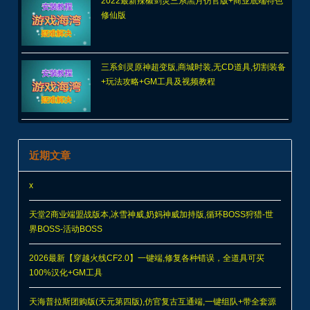
2022最新辣椒剑灵三系黑月仿官版+商业底端特色
修仙版
三系剑灵原神超变版,商城时装,无CD道具,切割装备
+玩法攻略+GM工具及视频教程
近期文章
x
天堂2商业端盟战版本,冰雪神威,奶妈神威加持版,循环BOSS狩猎-世
界BOSS-活动BOSS
2026最新【穿越火线CF2.0】一键端,修复各种错误，全道具可买
100%汉化+GM工具
天海普拉斯团购版(天元第四版),仿官复古互通端,一键组队+带全套源