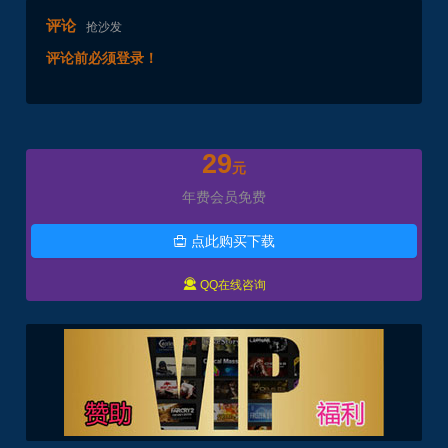
评论
抢沙发
评论前必须登录！
29
元
年费会员免费
点此购买下载


QQ在线咨询