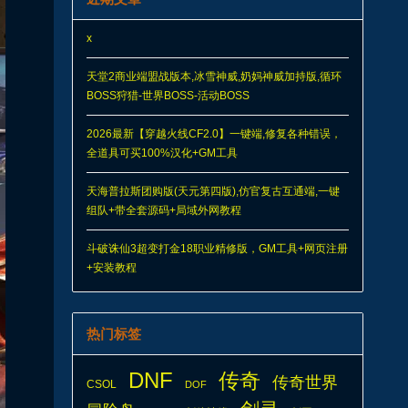
x
天堂2商业端盟战版本,冰雪神威,奶妈神威加持版,循环
BOSS狩猎-世界BOSS-活动BOSS
2026最新【穿越火线CF2.0】一键端,修复各种错误，
全道具可买100%汉化+GM工具
天海普拉斯团购版(天元第四版),仿官复古互通端,一键
组队+带全套源码+局域外网教程
斗破诛仙3超变打金18职业精修版，GM工具+网页注册
+安装教程
热门标签
DNF
传奇
传奇世界
CSOL
DOF