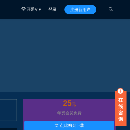
开通VIP
登录

注册新用户

25
元
年费会员免费
点此购买下载
