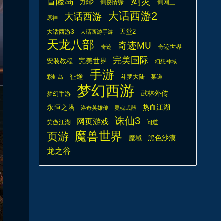
剑灵
冒险岛
剑侠情缘
剑网三
刀剑2
大话西游2
大话西游
原神
天堂2
大话西游3
大话西游手游
天龙八部
奇迹MU
奇迹世界
奇迹
完美国际
安装教程
完美世界
幻想神域
手游
征途
斗罗大陆
某道
彩虹岛
梦幻西游
武林外传
梦幻手游
热血江湖
永恒之塔
洛奇英雄传
灵魂武器
诛仙3
网页游戏
笑傲江湖
问道
魔兽世界
页游
魔域
黑色沙漠
龙之谷