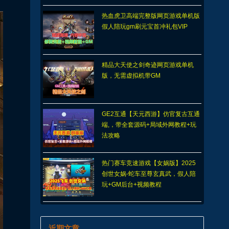
热血虎卫高端完整版网页游戏单机版
假人陪玩gm刷元宝首冲礼包VIP
精品大天使之剑奇迹网页游戏单机
版，无需虚拟机带GM
GE2互通【天元西游】仿官复古互通
端,，带全套源码+局域外网教程+玩
法攻略
热门赛车竞速游戏【女娲版】2025
创世女娲-蛇车至尊玄真武，假人陪
玩+GM后台+视频教程
近期文章