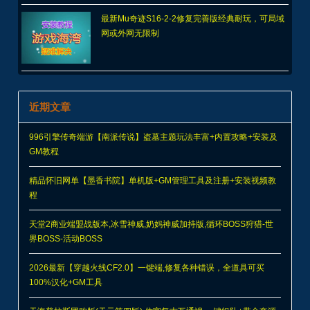
最新Mu奇迹S16-2-2修复完善版经典耐玩，可局域
网或外网无限制
近期文章
996引擎传奇端游【南派传说】盗墓主题玩法丰富+内置攻略+安装及
GM教程
精品怀旧网单【墨香书院】单机版+GM管理工具及注册+安装视频教
程
天堂2商业端盟战版本,冰雪神威,奶妈神威加持版,循环BOSS狩猎-世
界BOSS-活动BOSS
2026最新【穿越火线CF2.0】一键端,修复各种错误，全道具可买
100%汉化+GM工具