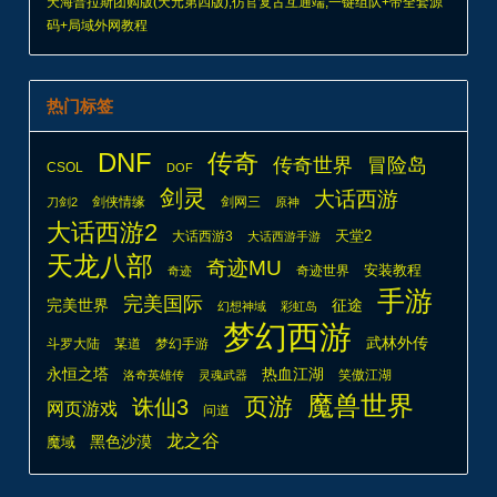
天海普拉斯团购版(天元第四版),仿官复古互通端,一键组队+带全套源
码+局域外网教程
热门标签
DNF
传奇
传奇世界
冒险岛
CSOL
DOF
剑灵
大话西游
剑侠情缘
剑网三
刀剑2
原神
大话西游2
天堂2
大话西游3
大话西游手游
天龙八部
奇迹MU
安装教程
奇迹世界
奇迹
手游
完美国际
完美世界
征途
幻想神域
彩虹岛
梦幻西游
武林外传
斗罗大陆
某道
梦幻手游
热血江湖
永恒之塔
笑傲江湖
洛奇英雄传
灵魂武器
魔兽世界
页游
诛仙3
网页游戏
问道
龙之谷
魔域
黑色沙漠