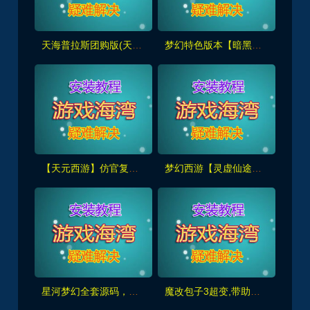
天海普拉斯团购版(天元第四版),仿官复古互通端,一键组队+带全套源码+局域外网教程
梦幻特色版本【暗黑西游】暗黑副本-大陆-神器-称号等众多新鲜玩法，带全套源码及外网架设教程
【天元西游】仿官复古第三版,仿官版,一键组队助战，带全套源码+玩法攻略+局域外网架设教程
梦幻西游【灵虚仙途重置版】群服版,最新全套源码+玩法攻略+内置GM+详细搭建教程
星河梦幻全套源码，助战组队,千变万化系统,神兵灵石打造系统，挂机抽奖月卡等+局域外网教程
魔改包子3超变,带助战,功德系统-神器系统-战备系统-灵气系统-转生系统等，带全套源码+局域外网教程