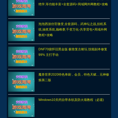
绝学,等功能丰富+全套源码+局域网外网教程+攻略
泡泡西游仿官微变,全套源码，武神坛之战,挂机系
统,抽奖系统,巅峰赛,千变万化-共享背包+局域外网
教程+攻略
DNF70级怀旧黑金版 极致复古耐玩 技能副本修复
99% 主打手动
魔兽世界2020特色单刷，会员，特色天赋，元神修
炼第二版
Windows10关闭自带杀软及防火墙教程（必退)