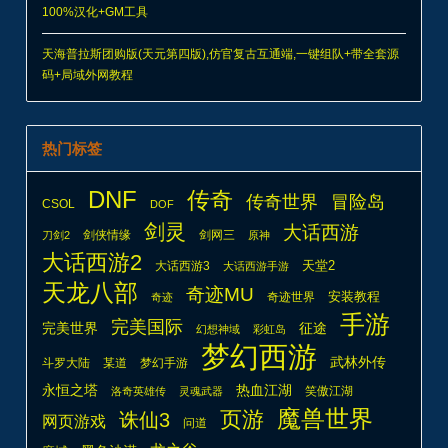
100%汉化+GM工具
天海普拉斯团购版(天元第四版),仿官复古互通端,一键组队+带全套源
码+局域外网教程
热门标签
DNF
传奇
传奇世界
冒险岛
CSOL
DOF
剑灵
大话西游
剑侠情缘
剑网三
刀剑2
原神
大话西游2
天堂2
大话西游3
大话西游手游
天龙八部
奇迹MU
安装教程
奇迹世界
奇迹
手游
完美国际
完美世界
征途
幻想神域
彩虹岛
梦幻西游
武林外传
斗罗大陆
某道
梦幻手游
热血江湖
永恒之塔
笑傲江湖
洛奇英雄传
灵魂武器
魔兽世界
页游
诛仙3
网页游戏
问道