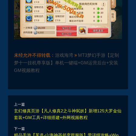
未经允许不得转载：
游戏海湾
»
MT3梦幻手游【定制
梦十一挂机尊享版】单机一键端+GM运营后台+安装
GM视频教程
上一篇
玄幻修真页游【凡人修真2之斗神弑妖】新增125大罗金仙
套装+GM工具+详细搭建+外网视频教程
下一篇
精品手游【某道-山海神器超变群服版】带详细攻略+Win