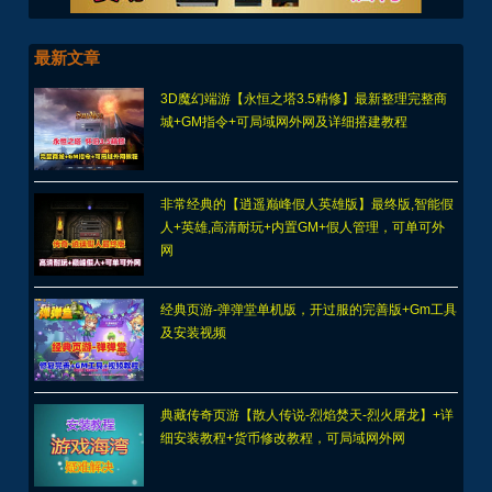
最新文章
3D魔幻端游【永恒之塔3.5精修】最新整理完整商
城+GM指令+可局域网外网及详细搭建教程
非常经典的【逍遥巅峰假人英雄版】最终版,智能假
人+英雄,高清耐玩+内置GM+假人管理，可单可外
网
经典页游-弹弹堂单机版，开过服的完善版+Gm工具
及安装视频
典藏传奇页游【散人传说-烈焰焚天-烈火屠龙】+详
细安装教程+货币修改教程，可局域网外网