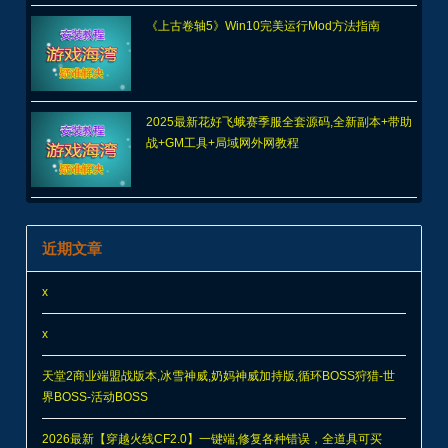
《上古卷轴5》Win10完美运行Mod方法指南
2025最新花好飞蛾赛季服全套源码,全新副本+带助
战+GM工具+局域网外网教程
近期文章
x
x
天堂2商业端盟战版本,冰雪神威,奶妈神威加持版,循环BOSS狩猎-世
界BOSS-活动BOSS
2026最新【穿越火线CF2.0】一键端,修复各种错误，全道具可买