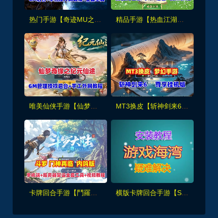
热门手游【奇迹MU之勇者大陆】VM单机版+手工服务端+GM后台+外网架设教程及全套工具
精品手游【热血江湖归来】内购无错版+GM后台+视频安装教程
唯美仙侠手游【仙梦奇缘之纪元仙途平台币内购跨服版】最新单机版+GM管理里后台+手工外网教程
MT3换皮【斩神剑来6突破尊享挂机版】最新单机端+GM后台+搭建教程+全套源码
卡牌回合手游【鬥羅大陸之鬥神再臨3D内购版】最新一键单机版+手工服务端，全套工具及视频教程
横版卡牌回合手游【SNK全明星激斗代金券内购修复版】单机端+GM管理后台+CDK授权后台+安装视频教程