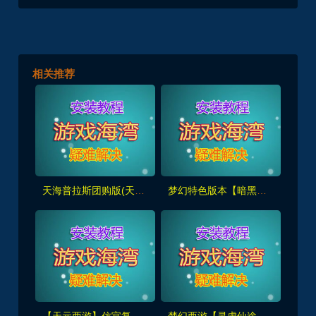
相关推荐
天海普拉斯团购版(天元第四版),仿官复古互通端,一键组队+带全套源码+局域外网教程
梦幻特色版本【暗黑西游】暗黑副本-大陆-神器-称号等众多新鲜玩法，带全套源码及外网架设教程