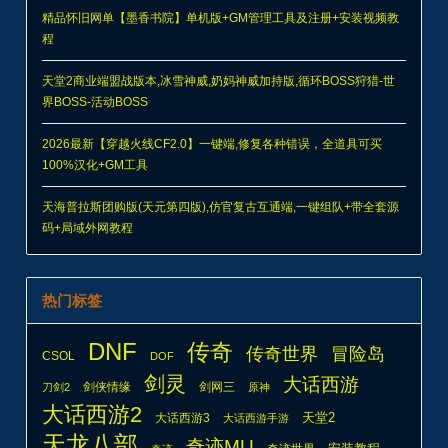
精品怀旧网单【墨香书院】单机版+GM管理工具及注册+安装视频教
程
天堂2商业端盟战版本,冰雪神威,奶妈神威加持版,循环BOSS狩猎-世
界BOSS-活动BOSS
2026最新【穿越火线CF2.0】一键端,修复各种错误，全道具可买
100%汉化+GM工具
天海普拉斯团购版(天元第四版),仿官复古互通端,一键组队+带全套源
码+局域外网教程
热门标签
DNF
传奇
传奇世界
冒险岛
CSOL
DOF
剑灵
大话西游
剑侠情缘
剑网三
刀剑2
原神
大话西游2
天堂2
大话西游3
大话西游手游
天龙八部
奇迹MU