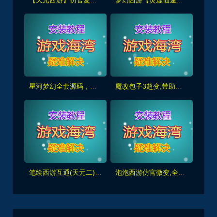
【天元西游】仿官复古第三版,仿官版,一键组队助战，带全套源码+玩法攻略+局域外网架设教程
梦幻西游【灵虚仙途重置版】群服版,最新全套源码+玩法攻略+内置GM+详细搭建教程
星河梦幻全套源码，助战组队,千变万化系统,神兵灵石打造系统，挂机抽奖月卡等+局域外网教程
魔改包子3超变,带助战,功德系统-神器系统-战备系统-灵气系统-转生系统等，带全套源码+局域外网教程
笔绘西游互通(天元二),仿官复古互通端,一键组队助战，带全套源码+局域外网教程
泡泡西游仿官微变,全套源码，武神坛之战,挂机系统,抽奖系统,巅峰赛,千变万化-共享背包+局域外网教程+攻略