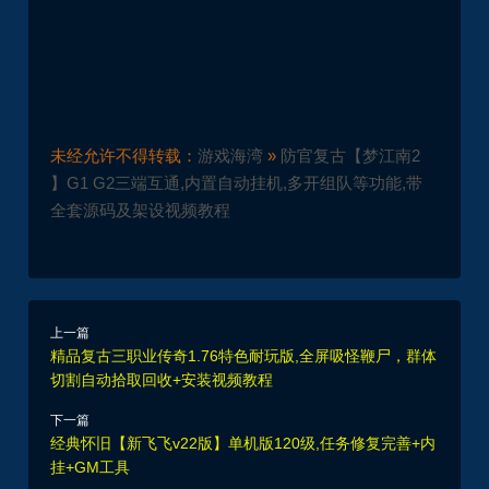
未经允许不得转载：
游戏海湾
»
防官复古【梦江南2
】G1 G2三端互通,内置自动挂机,多开组队等功能,带
全套源码及架设视频教程
上一篇
精品复古三职业传奇1.76特色耐玩版,全屏吸怪鞭尸，群体
切割自动拾取回收+安装视频教程
下一篇
经典怀旧【新飞飞v22版】单机版120级,任务修复完善+内
挂+GM工具