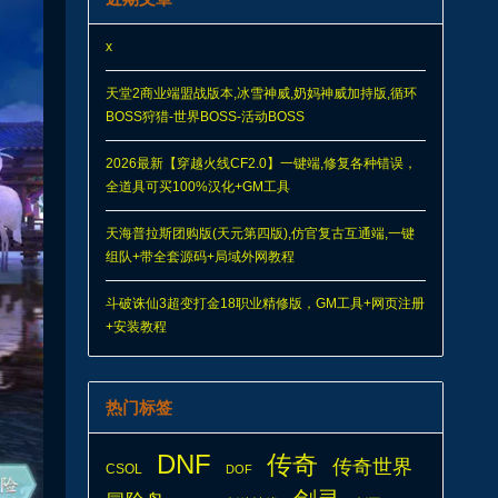
x
天堂2商业端盟战版本,冰雪神威,奶妈神威加持版,循环
BOSS狩猎-世界BOSS-活动BOSS
2026最新【穿越火线CF2.0】一键端,修复各种错误，
全道具可买100%汉化+GM工具
天海普拉斯团购版(天元第四版),仿官复古互通端,一键
组队+带全套源码+局域外网教程
斗破诛仙3超变打金18职业精修版，GM工具+网页注册
+安装教程
热门标签
DNF
传奇
传奇世界
CSOL
DOF