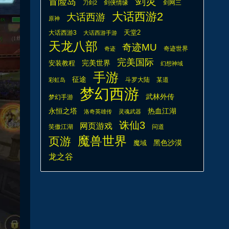
剑灵
冒险岛
剑侠情缘
剑网三
刀剑2
大话西游2
大话西游
原神
天堂2
大话西游3
大话西游手游
天龙八部
奇迹MU
奇迹世界
奇迹
完美国际
安装教程
完美世界
幻想神域
手游
征途
斗罗大陆
某道
彩虹岛
梦幻西游
武林外传
梦幻手游
热血江湖
永恒之塔
洛奇英雄传
灵魂武器
诛仙3
网页游戏
笑傲江湖
问道
魔兽世界
页游
魔域
黑色沙漠
龙之谷