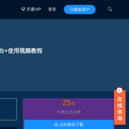
开通VIP
登录

注册新用户

台+使用视频教程
25
元
年费会员免费
点此购买下载
