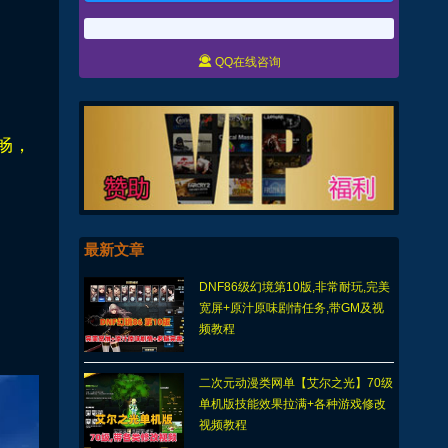

QQ在线咨询
畅，
最新文章
DNF86级幻境第10版,非常耐玩,完美
宽屏+原汁原味剧情任务,带GM及视
频教程
二次元动漫类网单【艾尔之光】70级
单机版技能效果拉满+各种游戏修改
视频教程