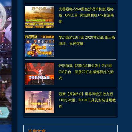
完善最终2260黑色沙漠单机版 最终
版 +GM工具+局域网联机+4k超清果
体
梦幻西游18门派 2020带助战 第三版
魂环、元神突破
怀旧游戏【Z骑兵5职业版】带内置
GM后台，画质和打击感都很好的游
戏
最新【原神5.0】世界等级开放九级
+可打深渊，带GM工具及安装使用教
程
近期文章