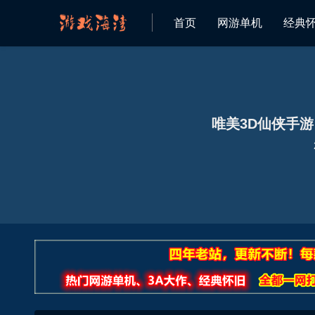
首页
网游单机
经典
欢迎来到 游戏海湾 资源网
唯美3D仙侠手