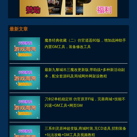
最新文章
魔兽经典收藏（二）仿官逍遥80版，增加战神助手
内置GM工具，装备修改工具
最新九黎城吊三魔改更新版,带助战+多种新活动副
本，配全套源码及局域网外网架设教程
刀剑2单机稳定班 仿官原开F端，完善商城+技能不
闪退+GM工具+网页GM
三系剑灵原神超变版,商城时装,无CD道具,切割装备
+玩法攻略+GM工具及视频教程