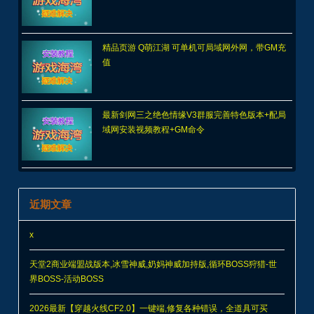
精品页游 Q萌江湖 可单机可局域网外网，带GM充
值
最新剑网三之绝色情缘V3群服完善特色版本+配局
域网安装视频教程+GM命令
近期文章
x
天堂2商业端盟战版本,冰雪神威,奶妈神威加持版,循环BOSS狩猎-世
界BOSS-活动BOSS
2026最新【穿越火线CF2.0】一键端,修复各种错误，全道具可买