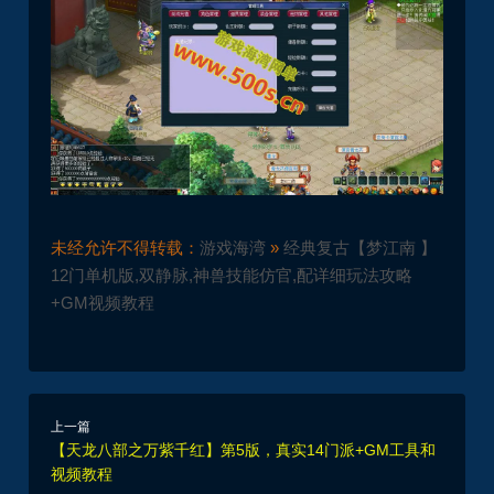
未经允许不得转载：
游戏海湾
»
经典复古【梦江南 】
12门单机版,双静脉,神兽技能仿官,配详细玩法攻略
+GM视频教程
上一篇
【天龙八部之万紫千红】第5版，真实14门派+GM工具和
视频教程