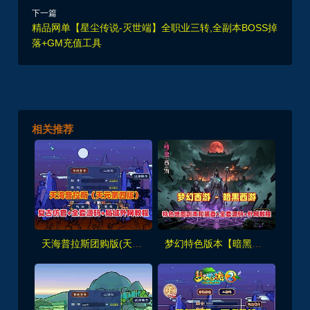
下一篇
精品网单【星尘传说-灭世端】全职业三转,全副本BOSS掉
落+GM充值工具
相关推荐
天海普拉斯团购版(天元第四版),仿官复古互通端,一键组队+带全套源码+局域外网教程
梦幻特色版本【暗黑西游】暗黑副本-大陆-神器-称号等众多新鲜玩法，带全套源码及外网架设教程