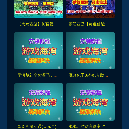
【天元西游】仿官复古第三版,仿官版,一键组队助战，带全套源码+玩法攻略+局域外网架设教程
梦幻西游【灵虚仙途重置版】群服版,最新全套源码+玩法攻略+内置GM+详细搭建教程
星河梦幻全套源码，助战组队,千变万化系统,神兵灵石打造系统，挂机抽奖月卡等+局域外网教程
魔改包子3超变,带助战,功德系统-神器系统-战备系统-灵气系统-转生系统等，带全套源码+局域外网教程
笔绘西游互通(天元二),仿官复古互通端,一键组队助战，带全套源码+局域外网教程
泡泡西游仿官微变,全套源码，武神坛之战,挂机系统,抽奖系统,巅峰赛,千变万化-共享背包+局域外网教程+攻略