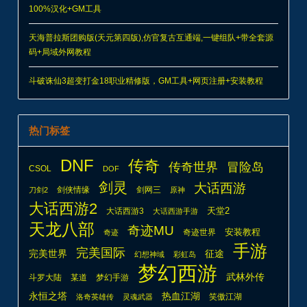
100%汉化+GM工具
天海普拉斯团购版(天元第四版),仿官复古互通端,一键组队+带全套源
码+局域外网教程
斗破诛仙3超变打金18职业精修版，GM工具+网页注册+安装教程
热门标签
DNF
传奇
传奇世界
冒险岛
CSOL
DOF
剑灵
大话西游
剑侠情缘
剑网三
刀剑2
原神
大话西游2
天堂2
大话西游3
大话西游手游
天龙八部
奇迹MU
安装教程
奇迹世界
奇迹
手游
完美国际
完美世界
征途
幻想神域
彩虹岛
梦幻西游
武林外传
斗罗大陆
某道
梦幻手游
热血江湖
永恒之塔
笑傲江湖
洛奇英雄传
灵魂武器