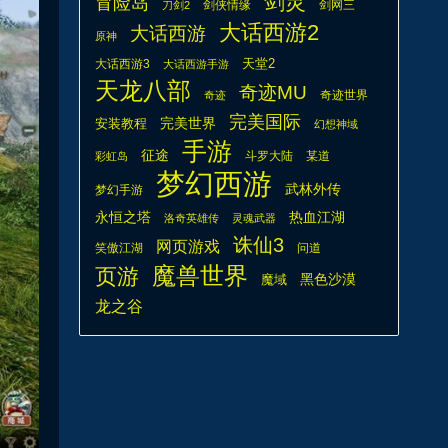
剑灵
冒险岛
剑侠情缘
剑网三
刀剑2
大话西游2
大话西游
原神
天堂2
大话西游3
大话西游手游
天龙八部
奇迹MU
奇迹世界
奇迹
完美国际
安装教程
完美世界
幻想神域
手游
征途
斗罗大陆
某道
彩虹岛
梦幻西游
武林外传
梦幻手游
热血江湖
永恒之塔
洛奇英雄传
灵魂武器
诛仙3
网页游戏
笑傲江湖
问道
魔兽世界
页游
魔域
黑色沙漠
龙之谷