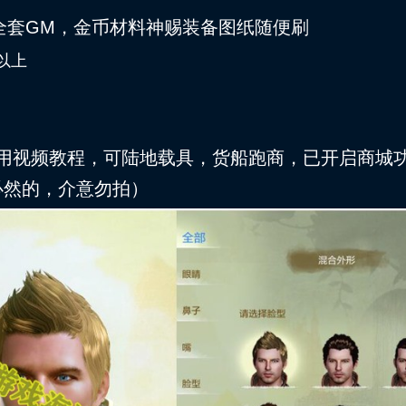
带全套GM，金币材料神赐装备图纸随便刷
及以上
用视频教程，可陆地
载具，
货船跑商，已开启商城
必然的，介意勿拍）