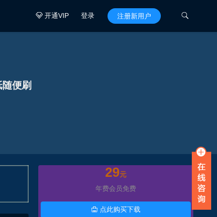
开通VIP
登录

注册新用户

纸随便刷
29
元
年费会员免费
点此购买下载
