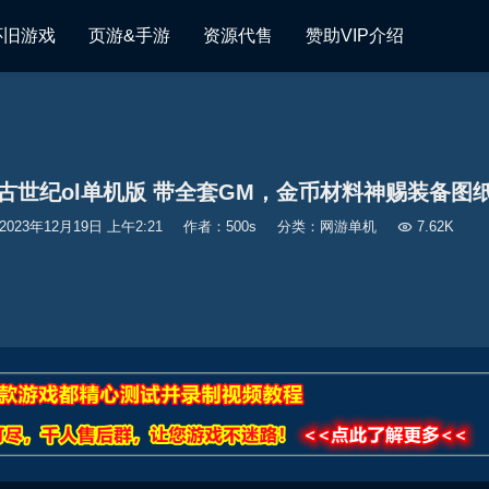
怀旧游戏
页游&手游
资源代售
赞助VIP介绍
古世纪ol单机版 带全套GM，金币材料神赐装备图
2023年12月19日 上午2:21
作者：500s
分类：
网游单机

7.62K