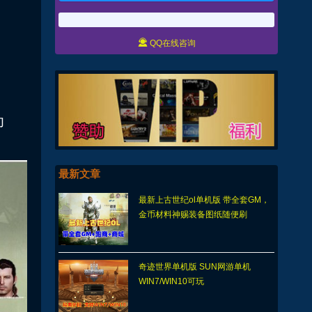

QQ在线咨询
功
最新文章
最新上古世纪ol单机版 带全套GM，
金币材料神赐装备图纸随便刷
奇迹世界单机版 SUN网游单机
WIN7/WIN10可玩