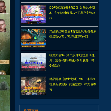
DOF90新幻想乡第2版,女鬼剑,全副
本+完整深渊稀,配GM工具及安装教
程
精品梦幻08复古12门派,玩法,任务剧
情极致仿官，可局域网可外网
物集大话345第二版,带助战,自动抓
鬼，染色+靓号炼化+阴阳解卦，带
GM后台
精品网单【救世之树】VM一键单机
端最新修复版+视频教程+GM充值教
程
近期文章