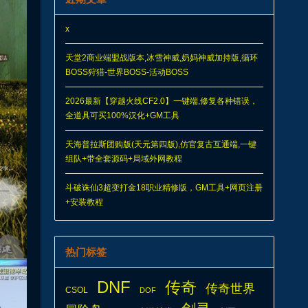
x
天堂2商业端盟战版本,冰雪神威,奶妈神威加持版,循环
BOSS狩猎-世界BOSS-活动BOSS
2026最新【穿越火线CF2.0】一键端,修复各种错误，
全道具可买100%汉化+GM工具
天海普拉斯团购版(天元第四版),仿官复古互通端,一键
组队+带全套源码+局域外网教程
斗破诛仙3超变打金18职业精修版，GM工具+网页注册
+安装教程
热门标签
DNF
传奇
传奇世界
CSOL
DOF