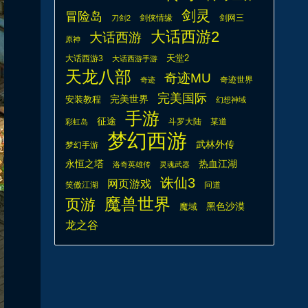
剑灵
冒险岛
剑侠情缘
剑网三
刀剑2
大话西游2
大话西游
原神
天堂2
大话西游3
大话西游手游
天龙八部
奇迹MU
奇迹世界
奇迹
完美国际
安装教程
完美世界
幻想神域
手游
征途
斗罗大陆
某道
彩虹岛
梦幻西游
武林外传
梦幻手游
热血江湖
永恒之塔
洛奇英雄传
灵魂武器
诛仙3
网页游戏
笑傲江湖
问道
魔兽世界
页游
魔域
黑色沙漠
龙之谷