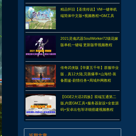
精品怀旧【圣境传说】VM一键单机
端简体中文版+视频教程+GM工具
2021灵魂武器SoulWorker72级花嫁
版单机一键端 更新版带视频教程
传奇武侠版【华夏五千年】群服毕业
版，真12大陆,完善爆率+山海经-装
备图鉴-剧情任务+局域外网教程
【GGE2大话2四族】双端互通第二
版,内置GM工具+服务器架设+全套源
码+安卓出包等详细搭建视频教程
近期文章