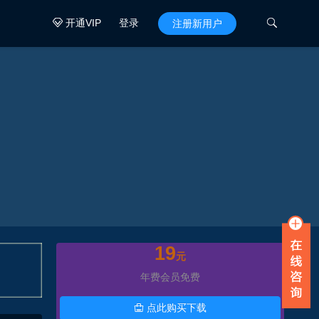
开通VIP
登录

注册新用户

19
元
年费会员免费
点此购买下载
