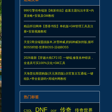
996引擎传奇端游【南派传说】盗墓主题玩法丰富+内
置攻略+安装及GM教程
精品怀旧网单【墨香书院】单机版+GM管理工具及注
册+安装视频教程
天堂2商业端盟战版本,冰雪神威,奶妈神威加持版,循环
BOSS狩猎-世界BOSS-活动BOSS
2026最新【穿越火线CF2.0】一键端,修复各种错误，
全道具可买100%汉化+GM工具
天海普拉斯团购版(天元第四版),仿官复古互通端,一键
组队+带全套源码+局域外网教程
热门标签
DNF
传奇
传奇世界
CSOL
DOF