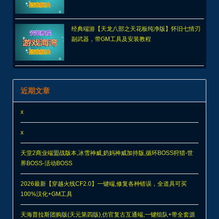
经典端游【天龙八部之天花板纯净版】怀旧七情刃
副武器，带GM工具及安装教程
近期文章
x
x
天堂2商业端盟战版本,冰雪神威,奶妈神威加持版,循环BOSS狩猎-世
界BOSS-活动BOSS
2026最新【穿越火线CF2.0】一键端,修复各种错误，全道具可买
100%汉化+GM工具
天海普拉斯团购版(天元第四版),仿官复古互通端,一键组队+带全套源