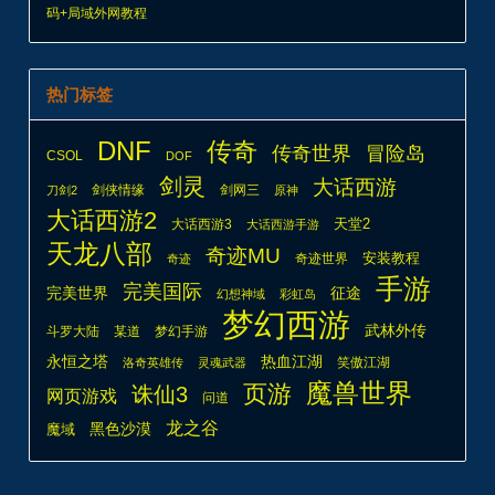
码+局域外网教程
热门标签
DNF
传奇
传奇世界
冒险岛
CSOL
DOF
剑灵
大话西游
剑侠情缘
剑网三
刀剑2
原神
大话西游2
天堂2
大话西游3
大话西游手游
天龙八部
奇迹MU
安装教程
奇迹世界
奇迹
手游
完美国际
完美世界
征途
幻想神域
彩虹岛
梦幻西游
武林外传
斗罗大陆
某道
梦幻手游
热血江湖
永恒之塔
笑傲江湖
洛奇英雄传
灵魂武器
魔兽世界
页游
诛仙3
网页游戏
问道
龙之谷
魔域
黑色沙漠