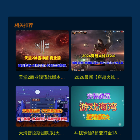
相关推荐
天堂2商业端盟战版本,冰雪神威,奶妈神威加持版,循环BOSS狩猎-世界BOSS-活动BOSS
2026最新【穿越火线CF2.0】一键端,修复各种错误，全道具可买100%汉化+GM工具
天海普拉斯团购版(天元第四版),仿官复古互通端,一键组队+带全套源码+局域外网教程
斗破诛仙3超变打金18职业精修版，GM工具+网页注册+安装教程