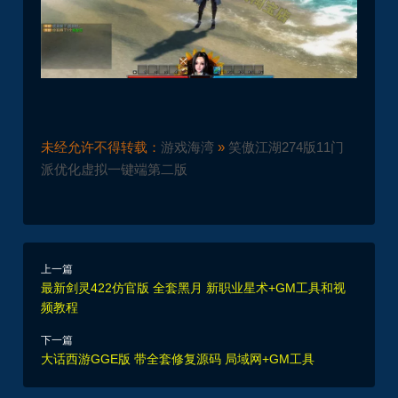
未经允许不得转载：
游戏海湾
»
笑傲江湖274版11门
派优化虚拟一键端第二版
上一篇
最新剑灵422仿官版 全套黑月 新职业星术+GM工具和视
频教程
下一篇
大话西游GGE版 带全套修复源码 局域网+GM工具