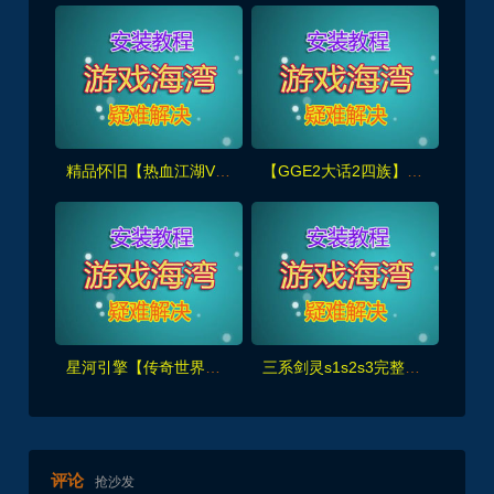
精品怀旧【热血江湖V2.0任务端】百宝阁无限元宝时装披风送+GM工具+支持多开+宝宝挂
【GGE2大话2四族】双端互通第三版,内置GM工具+服务器架设+全套源码+安卓出包等视频教程
星河引擎【传奇世界金币服】神武到顶挂机+GM后台+假人PK/摆摊/陪玩/假人攻城+单机外网架设教程
三系剑灵s1s2s3完整主线60级50星，可单人副本,黑月武器、首饰等+GM工具
评论
抢沙发