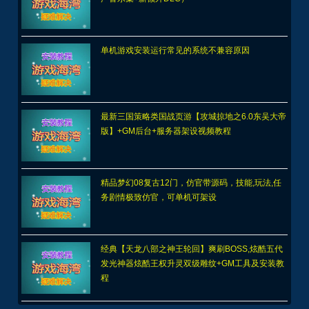
最新三国策略类国战页游【攻城掠地之6.0东吴大帝
版】+GM后台+服务器架设视频教程
精品梦幻08复古12门，仿官带源码，技能,玩法,任
务剧情极致仿官，可单机可架设
经典【天龙八部之神王轮回】爽刷BOSS,炫酷五代
发光神器炫酷王权升灵双级雕纹+GM工具及安装教
程
近期文章
x
天堂2商业端盟战版本,冰雪神威,奶妈神威加持版,循环BOSS狩猎-世
界BOSS-活动BOSS