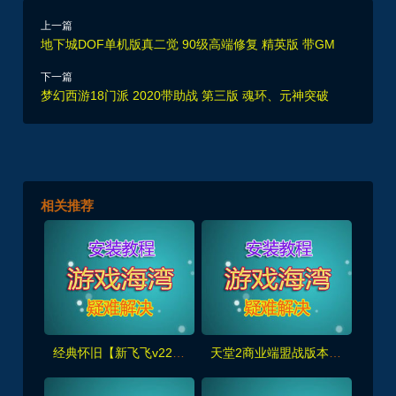
上一篇
地下城DOF单机版真二觉 90级高端修复 精英版 带GM
下一篇
梦幻西游18门派 2020带助战 第三版 魂环、元神突破
相关推荐
经典怀旧【新飞飞v22版】单机版120级,任务修复完善+内挂+GM工具
天堂2商业端盟战版本,冰雪神威,奶妈神威加持版,循环BOSS狩猎-世界BOSS-活动BOSS