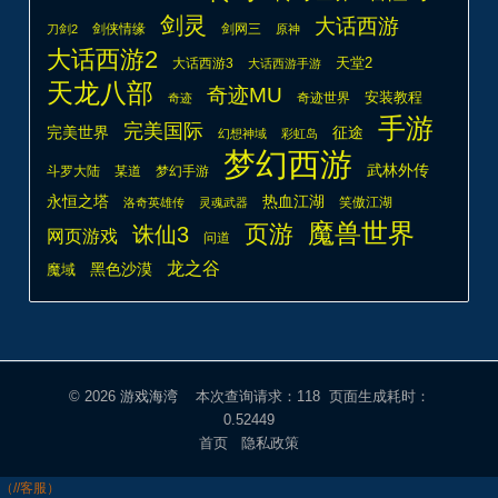
武林外传
斗罗大陆
某道
梦幻手游
热血江湖
永恒之塔
笑傲江湖
洛奇英雄传
灵魂武器
魔兽世界
页游
诛仙3
网页游戏
问道
龙之谷
魔域
黑色沙漠
© 2026
游戏海湾
本次查询请求：118 页面生成耗时：
0.52449
首页
隐私政策
（//客服）