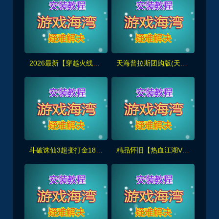
2026最新【穿越火线CF2.0】一键端,修复各种错误，全道具可买100%汉化+GM工具
天海普拉斯团购版(天元第四版),仿官复古互通端,一键组队+带全套源码+局域外网教程
斗破诛仙3超变打金18职业精修版，GM工具+网页注册+安装教程
精品怀旧【热血江湖V2.0任务端】百宝阁无限元宝时装披风送+GM工具+支持多开+宝宝挂