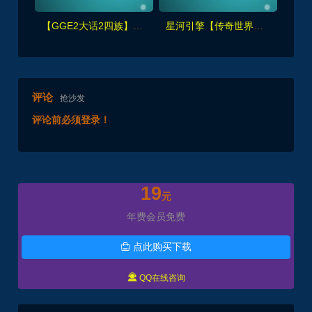
【GGE2大话2四族】双端互通第三版,内置GM工具+服务器架设+全套源码+安卓出包等视频教程
星河引擎【传奇世界金币服】神武到顶挂机+GM后台+假人PK/摆摊/陪玩/假人攻城+单机外网架设教程
评论
抢沙发
评论前必须登录！
19
元
年费会员免费
点此购买下载


QQ在线咨询