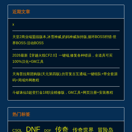
2026最新【穿越火线CF2.0】一键端,修复各种错误，全道具可买
100%汉化+GM工具
天海普拉斯团购版(天元第四版),仿官复古互通端,一键组队+带全套源
码+局域外网教程
斗破诛仙3超变打金18职业精修版，GM工具+网页注册+安装教程
热门标签
DNF
传奇
传奇世界
冒险岛
CSOL
DOF
剑灵
大话西游
剑侠情缘
剑网三
刀剑2
原神
大话西游2
天堂2
大话西游3
大话西游手游
天龙八部
奇迹MU
安装教程
奇迹世界
奇迹
手游
完美国际
完美世界
征途
幻想神域
彩虹岛
梦幻西游