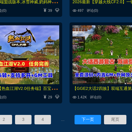
天
堂2商业端盟战版本,冰雪神威,奶妈神威加持版,循环BOSS狩猎-世界BOSS-活动BOSS



(0)
39
497
评论(0)
精
品怀旧【热血江湖V2.0任务端】百宝阁无限元宝时装披风送+GM工具+支持多开+宝宝挂



(0)
29
1.42K
评论(0)
2
3
4
...
下一页
尾页