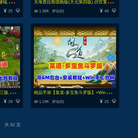
2
026最新【穿越火线CF2.0】一键端,修复各种错误，全道具可买100%汉化+GM工具
天
海普拉斯团购版(天元第四版),仿官复古互通端,一键组队+带全套源码+局域外网教程





25
1.36K
评论(0)
49
【
GGE2大话2四族】双端互通第三版,内置GM工具+服务器架设+全套源码+安卓出包等视频教程
精
品手游【某道-多宝鱼斗罗版】+Win系手工外网+GM后台+安装及GM视频教程





29
1.19K
评论(0)
25
共 92 页