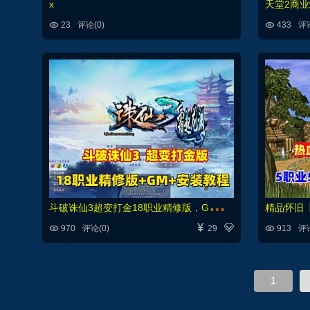
x


23
评论(0)
433
评论
斗
破诛仙3超变打金18职业精修版，GM工具+网页注册+安装教程




970
评论(0)
29
913
评论
1