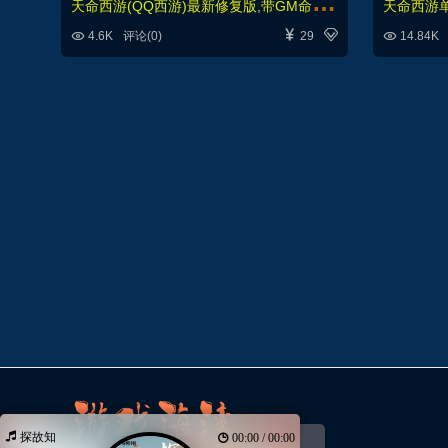
天
命西游(QQ西游)最新修复版,带GM命令及攻略+安装及GM使用视频+局域网外网架设视频




4.6K
评论(0)
29
14.84K
探故知
00:00 / 00:00