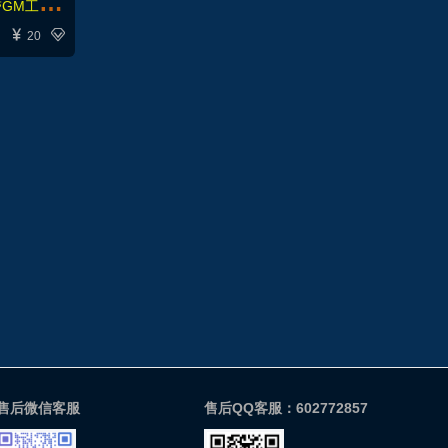
新
版QQ西游完美端网游单机版带GM工具随意修改


20
售后微信客服
售后QQ客服：602772857