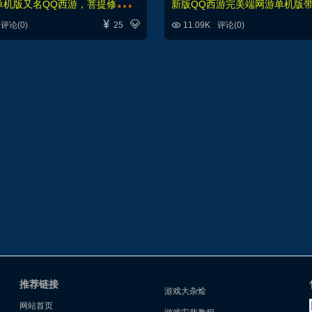
天
命西游单机版又名QQ西游，菩提修罗新职业，修复剧情完整商城一键端



评论(0)
25
11.09K
评论(0)
推荐链接
游戏大杂烩
网站首页