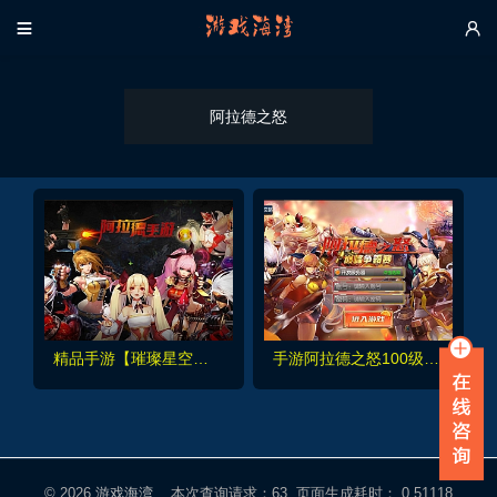


阿拉德之怒
精品手游【璀璨星空阿拉德】VM一键单机端
手游阿拉德之怒100级雷霆95版本+后台+配套视频
© 2026
游戏海湾
本次查询请求：63 页面生成耗时： 0.51118