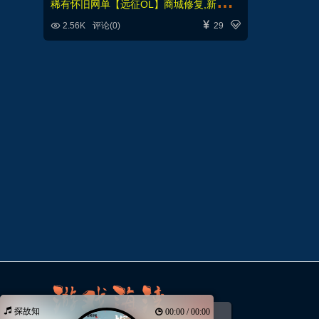
稀
有怀旧网单【远征OL】商城修复,新增神兵轮子翅膀,最新法宝等+充值及GM+视频教程



2.56K
评论(0)
29
探故知
00:00 / 00:00