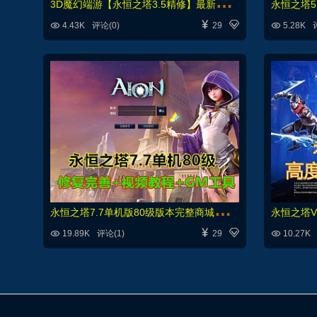
3
D魔幻端游【永恒之塔3.5精修】最新整理完整商城+GM指令+可局域网外网及详细搭建教程




4.43K
评论(0)
29
5.28K
永
恒之塔7.7单机版80级版本完整商城，修复完善GM命令




19.89K
评论(1)
29
10.27K