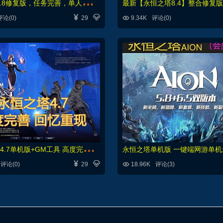
永
恒之塔5.8修复版，任务完善，单人副本+GM命令及物品ID+详细视频教程



评论(0)
29
9.34K
评论(0)
永
恒之塔V4.7单机版+GM工具 高度完善 回忆重现



评论(0)
29
18.96K
评论(3)