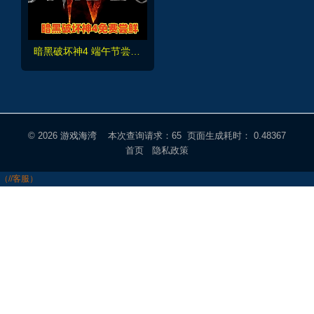
暗黑破坏神4 端午节尝鲜版 免费送给大家玩
© 2026
游戏海湾
本次查询请求：65 页面生成耗时： 0.48367
首页
隐私政策
（//客服）