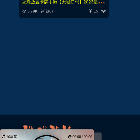
龙
珠放置卡牌手游【天域幻想】2023最新单机一键端，网页GM后台



6.79K
评论(0)
15
探故知
00:00 / 00:00