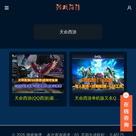


天命西游
天命西游(QQ西游)最新修复版,带GM命令及攻略+安装及GM使用视频+局域网外网架设视频
天命西游单机版又名QQ西游，菩提修罗新职业，修复剧情完整商城一键端
© 2026
游戏海湾
本次查询请求：63 页面生成耗时： 0.48175