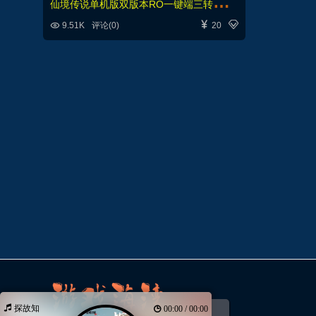
仙
境传说单机版双版本RO一键端三转全新地图和BOSS



9.51K
评论(0)
20
探故知
00:00 / 00:00